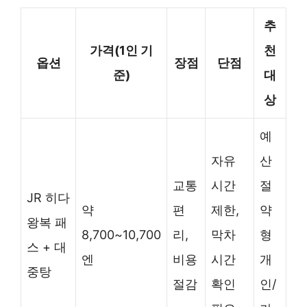
추
가격(1인 기
천
옵션
장점
단점
준)
대
상
예
자유
산
교통
시간
절
JR 히다
약
편
제한,
약
왕복 패
8,700~10,700
리,
막차
형
스 + 대
엔
비용
시간
개
중탕
절감
확인
인/