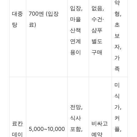
약
입장,
없음,
대중
700엔 (입장
형,
마을
수건·
탕
료)
초
산책
샴푸
보
연계
별도
자,
용이
구매
가
족
미
식
전망,
가,
식사
커
료칸
비싸고
5,000~10,000
포함,
플,
데이
예약