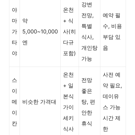
강변
야
온천
전망,
예약 필
마
약
+ 식
특별
수, 비용
가
5,000~10,000
사(히
식사,
부담 있
타
엔
다규
개인탕
음
야
포함)
가능
온천
사전 예
스
전망
+ 일
약 필요,
이
좋은
본식
데이유
메
비슷한 가격대
탕, 편
가이
스 가능
이
안한
세키
시간 제
칸
휴식
식사
한