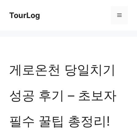
컨
TourLog
메
텐
츠
뉴
로
건
너
게로온천 당일치기
뛰
기
성공 후기 – 초보자
필수 꿀팁 총정리!