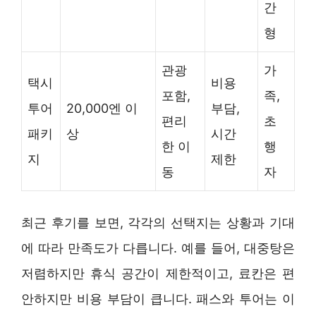
간
형
관광
가
택시
비용
포함,
족,
투어
20,000엔 이
부담,
편리
초
패키
상
시간
한 이
행
지
제한
동
자
최근 후기를 보면, 각각의 선택지는 상황과 기대
에 따라 만족도가 다릅니다. 예를 들어, 대중탕은
저렴하지만 휴식 공간이 제한적이고, 료칸은 편
안하지만 비용 부담이 큽니다. 패스와 투어는 이