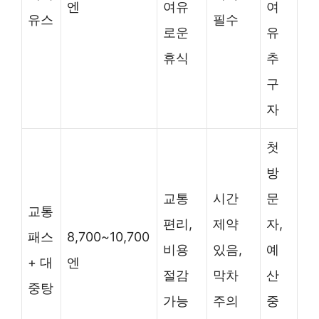
엔
여유
여
유스
필수
로운
유
휴식
추
구
자
첫
방
교통
시간
문
교통
편리,
제약
자,
패스
8,700~10,700
비용
있음,
예
+ 대
엔
절감
막차
산
중탕
가능
주의
중