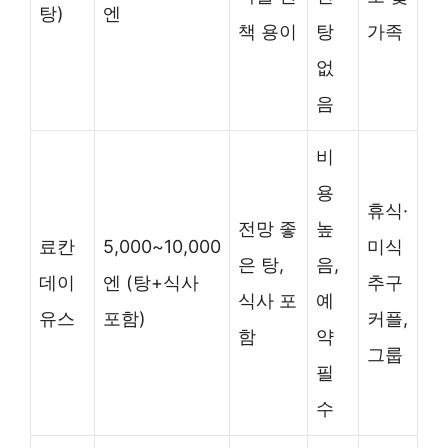
탕)
엔
책 용이
탕
가족
없
음
비
용
휴식·
전망 좋
높
료칸
5,000~10,000
미식
은 탕,
음,
데이
엔 (탕+식사
추구
식사 포
예
유스
포함)
커플,
함
약
그룹
필
수