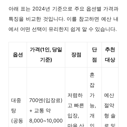
아래 표는 2024년 기준으로 주요 옵션별 가격과
특징을 비교한 것입니다. 이를 참고하면 예산 내
에서 어떤 선택이 유리한지 쉽게 알 수 있습니다.
가격(1인, 당일
단
추천
옵션
장점
기준)
점
대상
혼
잡
저렴하
가
예산
대중
700엔(입장료)
고 빠른
능,
절약
탕
+ 교통 약
입장,
개
형 솔
(공동
8,000~10,000
마을 산
인
로 및