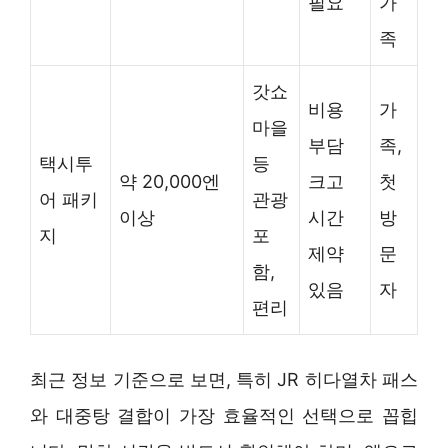
필요
가
족
갓쇼
비용
가
마을
부담
족,
택시투
등
약 20,000엔
크고
첫
어 패키
관광
이상
시간
방
지
포
제약
문
함,
있음
자
편리
최근 정보 기준으로 보면, 특히 JR 히다열차 패스
와 대중탕 결합이 가장 효율적인 선택으로 꼽힙