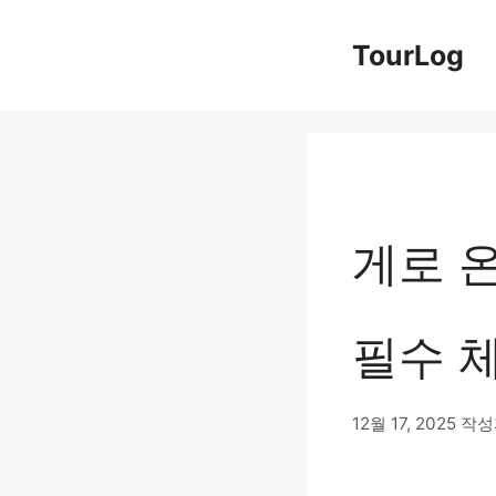
컨
TourLog
텐
츠
로
건
너
게로 온
뛰
기
필수 
12월 17, 2025
작성