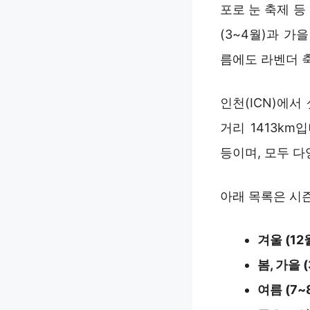
포로 눈 축제 등
(3~4월)과 가
름에도 라벤더 
인천(ICN)에서
거리 1413km
등이며, 모두 
아래 목록은 시
겨울 (12
봄, 가을 (
여름 (7~