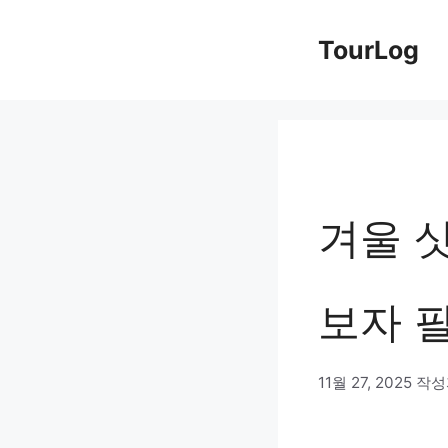
컨
TourLog
텐
츠
로
건
너
겨울 삿
뛰
기
보자 
11월 27, 2025
작성