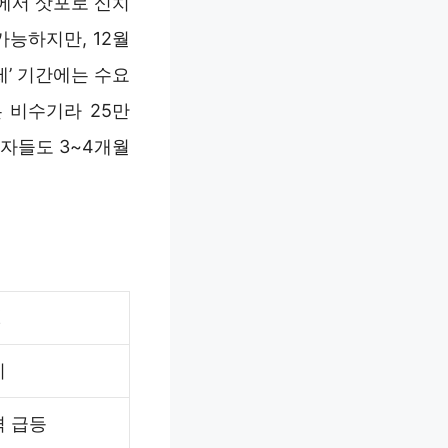
에서 삿포로 신치
가능하지만, 12월
제’ 기간에는 수요
은 비수기라 25만
행자들도 3~4개월
징
기
격 급등