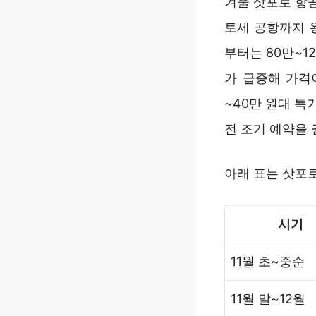
겨울 삿포로 항
토세 공항까지 왕
부터는 80만~1
가 급증해 가격이
~40만 원대 특
전 조기 예약을
아래 표는 삿포로
시기
11월 초~중순
11월 말~12월