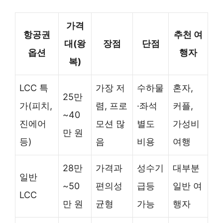
가격
항공권
추천 여
대(왕
장점
단점
옵션
행자
복)
LCC 특
가장 저
수하물
혼자,
25만
가(피치,
렴, 프로
·좌석
커플,
~40
진에어
모션 많
별도
가성비
만 원
등)
음
비용
여행
28만
가격과
성수기
대부분
일반
~50
편의성
급등
일반 여
LCC
만 원
균형
가능
행자