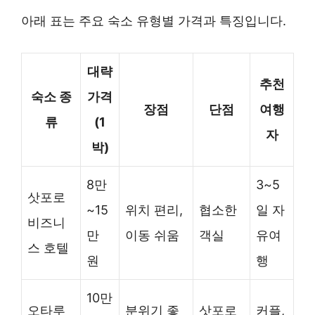
아래 표는 주요 숙소 유형별 가격과 특징입니다.
대략
추천
숙소 종
가격
장점
단점
여행
류
(1
자
박)
8만
3~5
삿포로
~15
위치 편리,
협소한
일 자
비즈니
만
이동 쉬움
객실
유여
스 호텔
원
행
10만
오타루
분위기 좋
삿포로
커플,