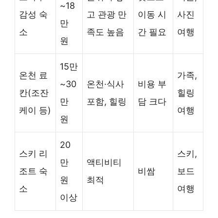
~18
감성 숙
고 관광 만
이동 시
사진
만
소
족도 높음
간 필요
여행
원
15만
온천 료
가족,
~30
온천·식사
비용 부
칸(조잔
힐링
만
포함, 힐링
담 크다
케이 등)
여행
원
20
스키 리
스키,
만
액티비티
조트 숙
비쌈
보드
원
최적
소
여행
이상