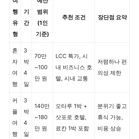
여
예산
행
기
범위
추천 조건
장단점 요약
유
간
(1인
형
기준)
혼
3
70만
LCC 특가, 시
자
박
저렴하나 편
~100
내 비즈니스 호
여
4
의성 제한
만 원
텔, 시내 교통
행
일
커
3
140만
오타루 1박 +
분위기 좋고
플
박
~180
삿포로 호텔,
휴식 가능,
여
4
만 원
료칸 1박 포함
비용 상승
행
일