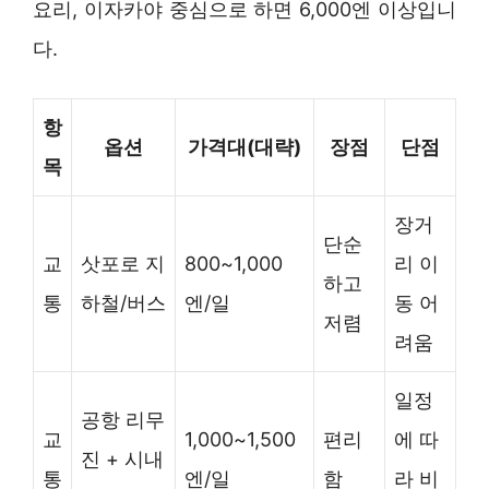
요리, 이자카야 중심으로 하면 6,000엔 이상입니
다.
항
옵션
가격대(대략)
장점
단점
목
장거
단순
교
삿포로 지
800~1,000
리 이
하고
통
하철/버스
엔/일
동 어
저렴
려움
일정
공항 리무
교
1,000~1,500
편리
에 따
진 + 시내
통
엔/일
함
라 비