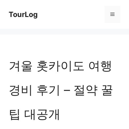
컨
TourLog
메
텐
츠
뉴
로
건
너
겨울 홋카이도 여행
뛰
기
경비 후기 – 절약 꿀
팁 대공개