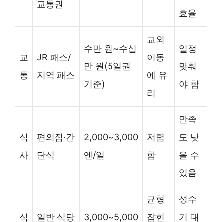
교통권
효율
교외
수만 원~수십
일정
교
JR 패스/
이동
만 원(5일권
맞춰
통
지역 패스
에 유
기준)
야 함
리
만족
식
편의점·간
2,000~3,000
저렴
도 낮
사
단식
엔/일
함
을 수
있음
균형
성수
식
일반 식당
3,000~5,000
잡힌
기 대