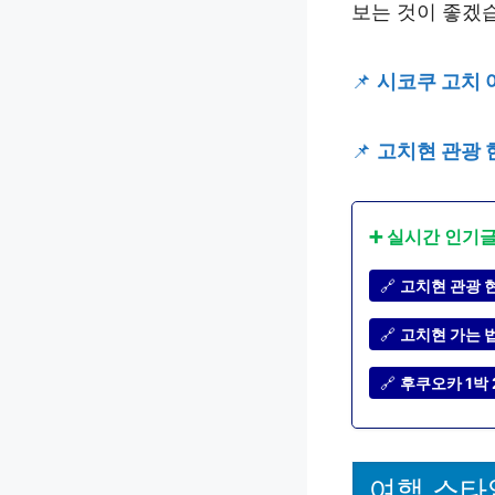
보는 것이 좋겠
📌
시코쿠 고치 
📌
고치현 관광 
➕ 실시간 인기
🔗
고치현 관광 
🔗
고치현 가는 법
🔗
후쿠오카 1박 
여행 스타