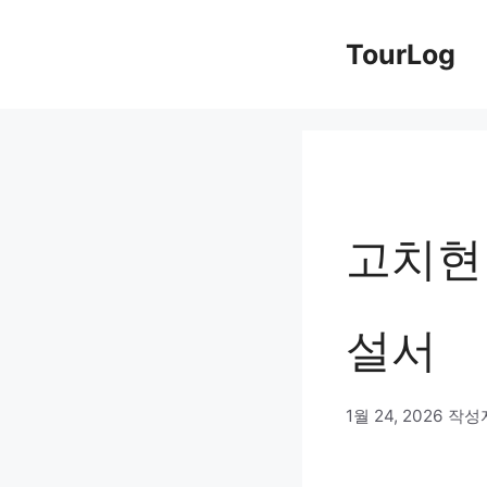
컨
TourLog
텐
츠
로
건
너
고치현
뛰
기
설서
1월 24, 2026
작성