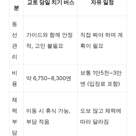
교토 당일 치기 버스
자유 일정
분
동
선
가이드와 함께 안정
직접 짜야 하며 계
관
적, 고민 불필요
획이 필요
리
비
보통 1만5천~3만
약 6,750~8,300엔
용
엔 (입장료 포함)
체
력
이동 시 휴식 가능,
도보 많고 체력에
부
부담 적음
따라 달라짐
담