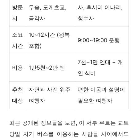
방문
무숲, 도게츠교,
사, 후시미 이나리,
지
금각사
청수사
소요
10~12시간 (왕복
9:00~19:00 운행
시간
포함)
7천~1만 엔대 + 개
비용
1만5천~2만 엔
인 식비
추천
자연과 사진 위주
편한 이동과 설명이
대상
여행자
필요한 여행자
최근 공개된 정보들을 보면, 이 서부 루트는 교토
당일 치기 버스를 이용하는 사람들 사이에서도