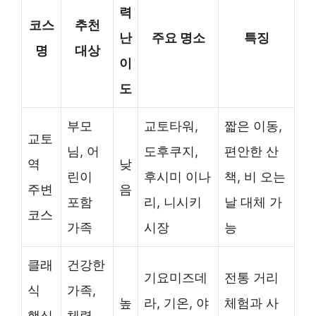
력
코스
추천
난
주요 명소
특징
명
대상
이
도
부모
교토타워,
짧은 이동,
교토
님, 어
도후쿠지,
편안한 산
역
낮
린이
후시미 이나
책, 비 오는
주변
음
포함
리, 니시키
날 대체 가
코스
가족
시장
능
클래
건강한
기요미즈데
전통 거리
식
가족,
높
라, 기온, 야
체험과 사
핵심
체력