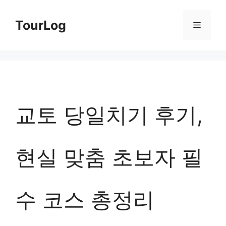
컨
TourLog
메
텐
츠
뉴
로
건
너
교토 당일치기 후기,
뛰
기
현실 맞춤 초보자 필
수 코스 총정리