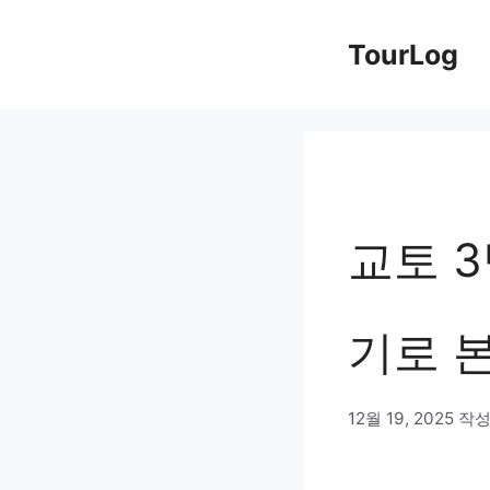
컨
TourLog
텐
츠
로
건
너
교토 3
뛰
기
기로 
12월 19, 2025
작성