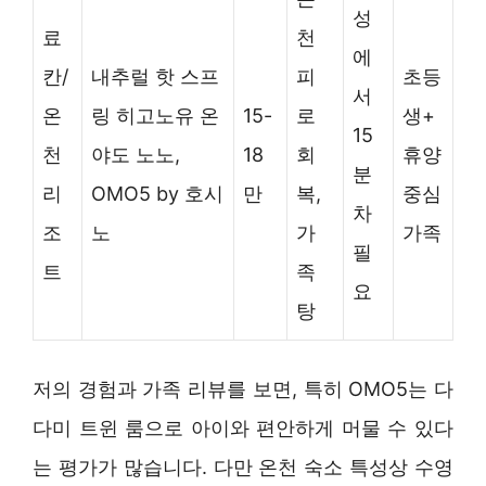
성
료
천
에
칸/
내추럴 핫 스프
피
초등
서
온
링 히고노유 온
15-
로
생+
15
천
야도 노노,
18
회
휴양
분
리
OMO5 by 호시
만
복,
중심
차
조
노
가
가족
필
트
족
요
탕
저의 경험과 가족 리뷰를 보면, 특히 OMO5는 다
다미 트윈 룸으로 아이와 편안하게 머물 수 있다
는 평가가 많습니다. 다만 온천 숙소 특성상 수영