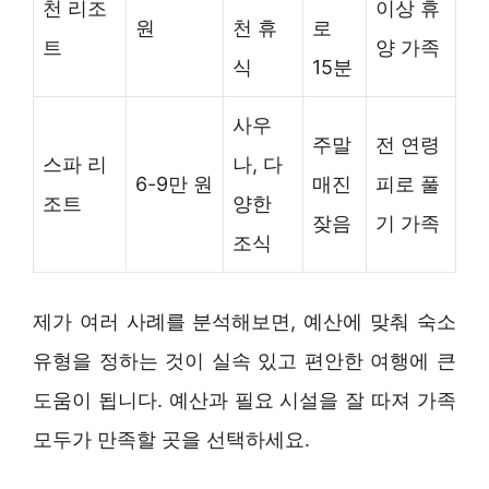
천 리조
이상 휴
원
천 휴
로
트
양 가족
식
15분
사우
주말
전 연령
스파 리
나, 다
6-9만 원
매진
피로 풀
조트
양한
잦음
기 가족
조식
제가 여러 사례를 분석해보면, 예산에 맞춰 숙소
유형을 정하는 것이 실속 있고 편안한 여행에 큰
도움이 됩니다. 예산과 필요 시설을 잘 따져 가족
모두가 만족할 곳을 선택하세요.