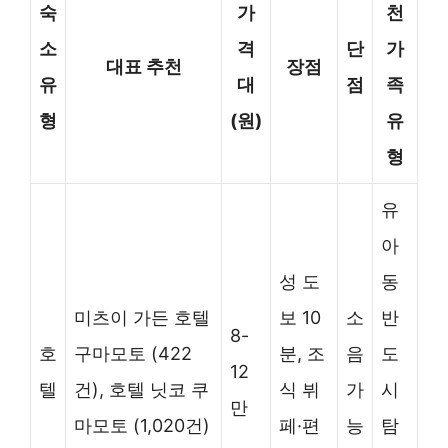
숙
가
천
소
격
단
가
대표 추천
장점
유
대
점
족
형
(원)
유
형
유
아
성 도
동
미츠이 가든 호텔
보 10
소
반
8-
호
구마모토 (422
분, 조
음
도
12
텔
건), 호텔 닛코 쿠
식 뷔
가
시
만
마모토 (1,020건)
페·편
능
탐