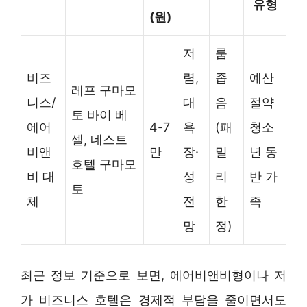
유형
(원)
저
룸
비즈
렴,
좁
예산
레프 구마모
니스/
대
음
절약
토 바이 베
에어
4-7
욕
(패
청소
셀, 네스트
비앤
만
장·
밀
년 동
호텔 구마모
비 대
성
리
반 가
토
체
전
한
족
망
정)
최근 정보 기준으로 보면, 에어비앤비형이나 저
가 비즈니스 호텔은 경제적 부담을 줄이면서도