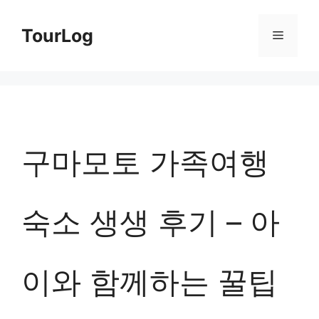
컨
TourLog
메
텐
츠
뉴
로
건
너
구마모토 가족여행
뛰
기
숙소 생생 후기 – 아
이와 함께하는 꿀팁