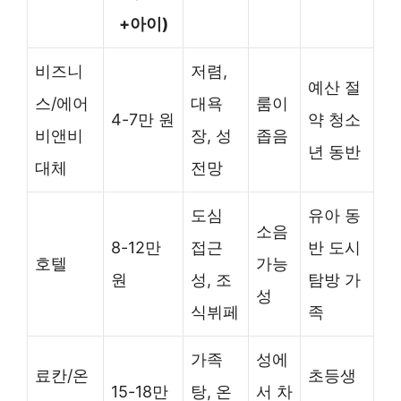
+아이)
비즈니
저렴,
예산 절
스/에어
대욕
룸이
4-7만 원
약 청소
비앤비
장, 성
좁음
년 동반
대체
전망
도심
유아 동
소음
8-12만
접근
반 도시
호텔
가능
원
성, 조
탐방 가
성
식뷔페
족
가족
성에
료칸/온
초등생
15-18만
탕, 온
서 차