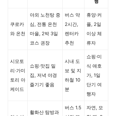
형
야외 노천탕 중
버스 약
휴양·커
쿠로카
심, 전통 온천
2시간,
플, 2일
와 온천
마을, 2박 3일
렌터카
이상 체
코스 권장
추천
류자
쇼핑·미
시모토
시내 도
쇼핑·맛집 밀
식 애호
리·가미
보 및 지
집, 저녁 야경
가, 1일
토리 아
하철 10
즐기기 좋음
단기 여
케이드
분
행자
버스 1.5
자연, 모
활화산 탐방과