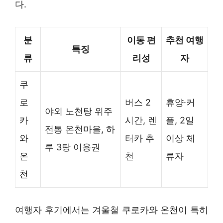
다.
분
이동 편
추천 여행
특징
류
리성
자
쿠
로
버스 2
휴양·커
야외 노천탕 위주
카
시간, 렌
플, 2일
전통 온천마을, 하
와
터카 추
이상 체
루 3탕 이용권
온
천
류자
천
여행자 후기에서는 겨울철 쿠로카와 온천이 특히