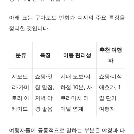
아래 표는 구마모토 번화가 디시의 주요 특징을
정리한 것입니다.
추천 여행
분류
특징
이동 편리성
자
시모토
쇼핑·맛
시내 도보/지
쇼핑·미식
리·가미
집 밀집,
하철 10분, 사
애호가, 1
토리 아
저녁 야
쿠라마치 터
일 단기
케이드
경 좋음
미널 연계
여행자
여행자들이 공통적으로 말하는 부분은 야경과 다