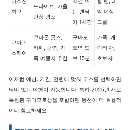
아소산
시간 또
험 팬, 3
드라이브, 가을
화구
는 렌터
일 이상
단풍 명소
카 1시간
그룹
쿠마몬 굿즈,
구마모
가족, 캐
쿠마몬
카페, 공연, 가
토역 도
릭터 팬,
스퀘어
족 여행지 추천
보 15분
초보자
이처럼 예산, 기간, 인원에 맞춰 코스를 선택하면
낭비 없는 여행이 가능합니다. 특히 2025년 새로
복원된 구마모토성을 포함하면 동선이 더 효율적
이니 참고하세요.