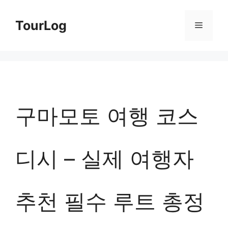
컨
TourLog
메
텐
츠
뉴
로
건
너
구마모토 여행 코스
뛰
기
디시 – 실제 여행자
추천 필수 루트 총정