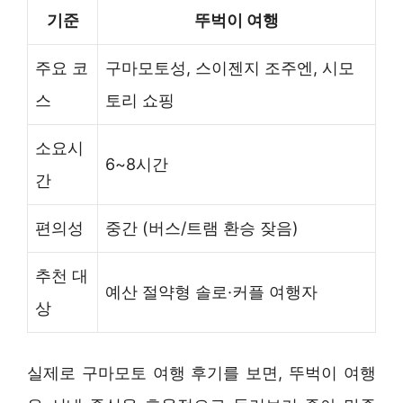
기준
뚜벅이 여행
주요 코
구마모토성, 스이젠지 조주엔, 시모
스
토리 쇼핑
소요시
6~8시간
간
편의성
중간 (버스/트램 환승 잦음)
추천 대
예산 절약형 솔로·커플 여행자
상
실제로 구마모토 여행 후기를 보면, 뚜벅이 여행