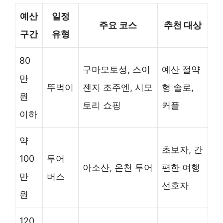
예산
일정
주요 코스
추천 대상
구간
유형
80
구마모토성, 스이
예산 절약
만
뚜벅이
젠지 조주엔, 시모
형 솔로,
원
토리 쇼핑
커플
이하
약
초보자, 간
100
투어
아소산, 온천 투어
편한 여행
만
버스
선호자
원
120