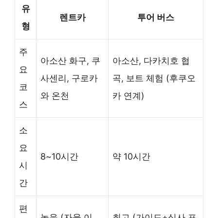
유
렌트카
투어 버스
형
주
아소산 화구, 쿠
아소산, 다카치호 협
요
사센리, 구로카
곡, 보트 체험 (후쿠오
코
와 온천
카 연계)
스
소
요
8~10시간
약 10시간
시
간
편
높음 (자율 이
최고 (가이드+식사 포