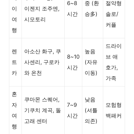
6~8
중 (환
절약형
이
이젠지 조주엔,
시간
승多)
솔로/
여
시모토리
커플
행
드라이
렌
아소산 화구, 쿠
높음
8~10
브 애
트
사센리, 구로카
(자유
시간
호가,
카
와 온천
이동)
가족
혼
쿠마몬 스퀘어,
낮음
자
7~9
모험형
기쿠치 계곡, 돌
(셔틀
여
시간
백패커
고래 센터
의존)
행