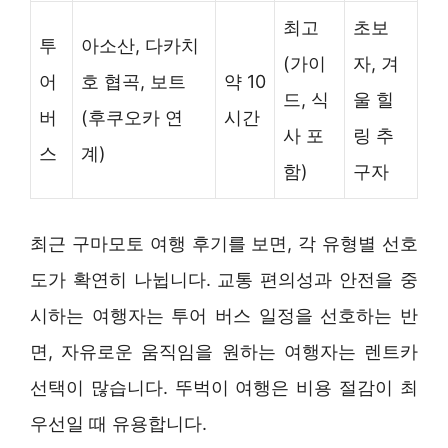
최고
초보
투
아소산, 다카치
(가이
자, 겨
어
호 협곡, 보트
약 10
드, 식
울 힐
버
(후쿠오카 연
시간
사 포
링 추
스
계)
함)
구자
최근 구마모토 여행 후기를 보면, 각 유형별 선호
도가 확연히 나뉩니다. 교통 편의성과 안전을 중
시하는 여행자는 투어 버스 일정을 선호하는 반
면, 자유로운 움직임을 원하는 여행자는 렌트카
선택이 많습니다. 뚜벅이 여행은 비용 절감이 최
우선일 때 유용합니다.