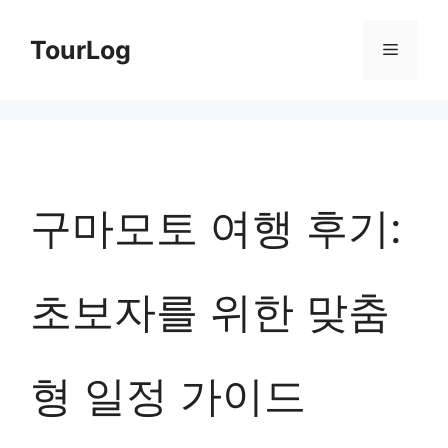
컨
TourLog
메
텐
츠
뉴
로
건
너
구마모토 여행 후기:
뛰
기
초보자를 위한 맞춤
형 일정 가이드