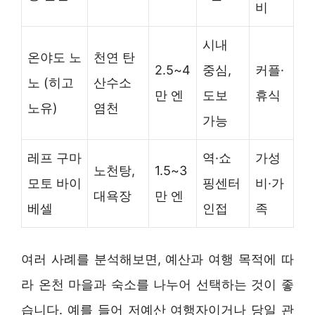
비
시내
온야도 노
천연 탄
2.5~4
중심,
커플·
노 (히고
산수소
만 엔
도보
휴식
노유)
염천
가능
레프 구마
역·쇼
가성
노천탕,
1.5~3
모토 바이
핑센터
비·가
대욕장
만 엔
베셀
인접
족
여러 사례를 분석해보면, 예산과 여행 목적에 따
라 온천 마을과 숙소를 나누어 선택하는 것이 좋
습니다. 예를 들어 저예산 여행자이거나 당일 관