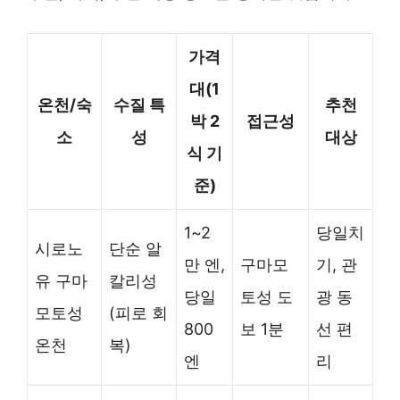
가격
대(1
온천/숙
수질 특
추천
박 2
접근성
소
성
대상
식 기
준)
1~2
당일치
시로노
단순 알
만 엔,
구마모
기, 관
유 구마
칼리성
당일
토성 도
광 동
모토성
(피로 회
800
보 1분
선 편
온천
복)
엔
리