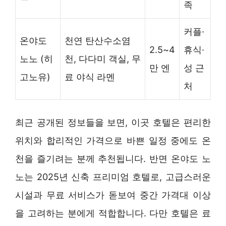
족
커플·
온야도
천연 탄산수소염
2.5~4
휴식·
노노 (히
천, 다다미 객실, 무
만 엔
성 근
고노유)
료 야식 라멘
처
최근 공개된 정보들을 보면, 이곳 호텔은 편리한
위치와 합리적인 가격으로 바쁜 일정 중에도 온
천을 즐기려는 분께 추천됩니다. 반면 온야도 노
노는 2025년 신축 프리미엄 호텔로, 고급스러운
시설과 무료 서비스가 돋보여 중간 가격대 이상
을 고려하는 분에게 적합합니다. 다만 호텔은 료