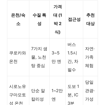
가격
온천/숙
수질 특
대 (1
추천
접근성
소
성
박 2
대상
식)
버스
7가지 샘
자연·
쿠로카와
3~5
1.5시
물, 노천
가족
온천
만 엔
간, 차
탕 중심
체험
필수
당일
시로노유
도보 1
단순 알
1~2만
관광·
구마모토
분, IC
칼리성
엔
가성
성 온천
3분