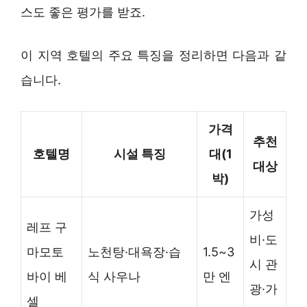
스도 좋은 평가를 받죠.
이 지역 호텔의 주요 특징을 정리하면 다음과 같
습니다.
가격
추천
호텔명
시설 특징
대(1
대상
박)
가성
레프 구
비·도
마모토
노천탕·대욕장·습
1.5~3
시 관
바이 베
식 사우나
만 엔
광·가
셀