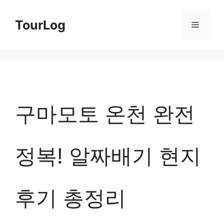
컨
TourLog
메
텐
츠
뉴
로
건
너
구마모토 온천 완전
뛰
기
정복! 알짜배기 현지
후기 총정리