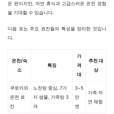
은 편이지만, 자연 휴식과 고급스러운 온천 경험
을 기대할 수 있습니다.
다음 표는 주요 료칸들의 특성을 정리한 것입니
다.
가
온천/숙
추천 대
특징
격
소
상
대
쿠로카와
노천탕 중심, 7가
3~5
가족·자
온천 료
지 샘물, 가족탕 3
만
연 체험
칸
개
엔