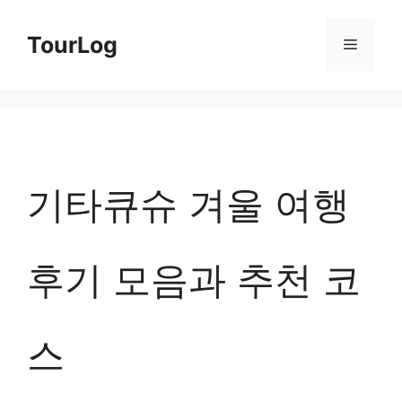
컨
TourLog
메
텐
츠
뉴
로
건
너
기타큐슈 겨울 여행
뛰
기
후기 모음과 추천 코
스