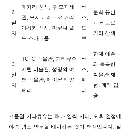
메카리 신사, 구 모지세
버
2
문화 유산
관, 모지코 레트로 거리,
스,
일
과 레트로
야사카 신사, 미쿠니 월
도
차
거리 산책
드 스타디움
보
현대 예술
TOTO 박물관, 기타큐슈
버
3
과 독특한
시립 미술관, 생명의 여
스,
일
박물관 체
행 박물관, 메이몬 태양
페
차
험, 페리 탑
페리
리
승
겨울철 기타큐슈는 해가 일찍 지니, 오후 일정에
야경 명소 방문을 배치하는 것이 핵심입니다. 실