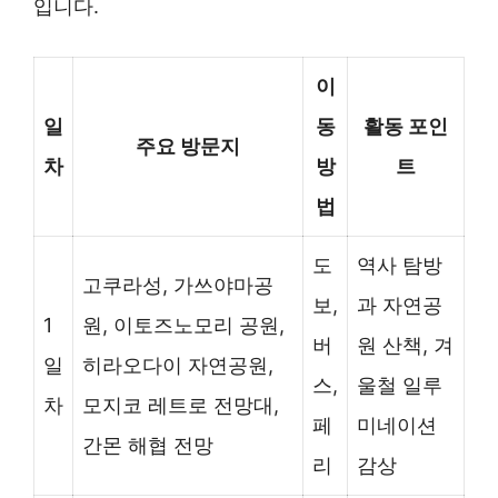
입니다.
이
일
동
활동 포인
주요 방문지
차
방
트
법
도
역사 탐방
고쿠라성, 가쓰야마공
보,
과 자연공
1
원, 이토즈노모리 공원,
버
원 산책, 겨
일
히라오다이 자연공원,
스,
울철 일루
차
모지코 레트로 전망대,
페
미네이션
간몬 해협 전망
리
감상