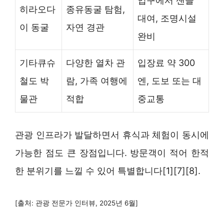
입구에서 샌들
히라오다
종유동굴 탐험,
대여, 조명시설
이 동굴
자연 경관
완비
기타큐슈
다양한 열차 관
입장료 약 300
철도 박
람, 가족 여행에
엔, 도보 또는 대
물관
적합
중교통
관광 인프라가 발달하면서 휴식과 체험이 동시에
가능한 점도 큰 장점입니다. 방문객이 적어 한적
한 분위기를 느낄 수 있어 특별합니다[1][7][8].
[출처: 관광 전문가 인터뷰, 2025년 6월]