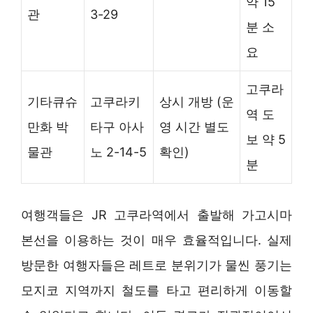
약 15
관
3-29
분 소
요
고쿠라
기타큐슈
고쿠라키
상시 개방 (운
역 도
만화 박
타구 아사
영 시간 별도
보 약 5
물관
노 2-14-5
확인)
분
여행객들은 JR 고쿠라역에서 출발해 가고시마
본선을 이용하는 것이 매우 효율적입니다. 실제
방문한 여행자들은 레트로 분위기가 물씬 풍기는
모지코 지역까지 철도를 타고 편리하게 이동할