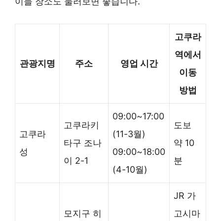
이들 장소도 둘러보면 좋습니다.
고쿠라
역에서
관광지명
주소
영업 시간
이동
방법
09:00~17:00
고쿠라키
도보
고쿠라
(11-3월)
타구 조나
약 10
성
09:00~18:00
이 2-1
분
(4-10월)
JR 가
모지구 히
고시마