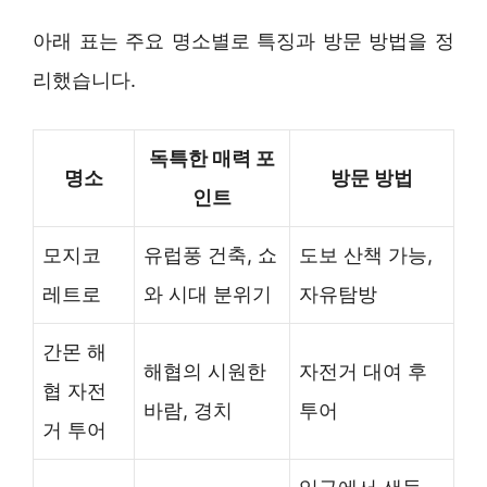
아래 표는 주요 명소별로 특징과 방문 방법을 정
리했습니다.
독특한 매력 포
명소
방문 방법
인트
모지코
유럽풍 건축, 쇼
도보 산책 가능,
레트로
와 시대 분위기
자유탐방
간몬 해
해협의 시원한
자전거 대여 후
협 자전
바람, 경치
투어
거 투어