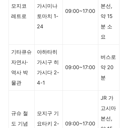
모지코
가시미나
본선,
09:00~17:00
레트로
토마치 1-
약 15
24
분 소
요
기타큐슈
야하타히
버스로
자연사·
가시구 히
09:00~17:00
약 20
역사 박
가시다 2-
분
물관
4-1
JR 가
고시마
규슈 철
모지구 기
본선,
도 기념
요타키 2-
09:00~17:00