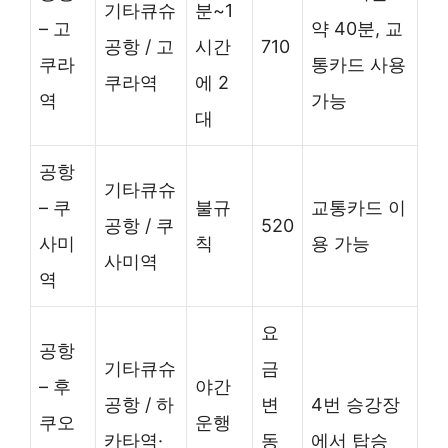
기타큐슈
분~1
– 고
약 40분, 교
공항 / 고
시간
710
쿠라
통카드 사용
쿠라역
에 2
역
가능
대
공항
기타큐슈
– 쿠
불규
교통카드 이
공항 / 쿠
520
사미
칙
용 가능
사미역
역
요
공항
기타큐슈
금
– 후
야간
공항 / 하
변
4번 승강장
쿠오
운행
카타역·
동
에서 탑승