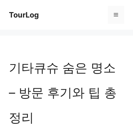
컨
TourLog
메
텐
츠
뉴
로
건
너
기타큐슈 숨은 명소
뛰
기
– 방문 후기와 팁 총
정리