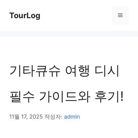
컨
TourLog
메
텐
츠
뉴
로
건
너
기타큐슈 여행 디시
뛰
기
필수 가이드와 후기!
11월 17, 2025
작성자:
admin