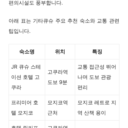
편의시설도 풍부합니다.
아래 표는 기타큐슈 주요 추천 숙소와 교통 관련
팁입니다.
숙소명
위치
특징
JR 큐슈 스테
교통 접근성 뛰어
고쿠라역
이션 호텔 고
나며 도보 관광
도보 9분
쿠라
편리
프리미어 호
모지코역
모지코 레트로 지
텔 모지코
근처
역 산책 용이
호텔 릴리프
고쿠라역