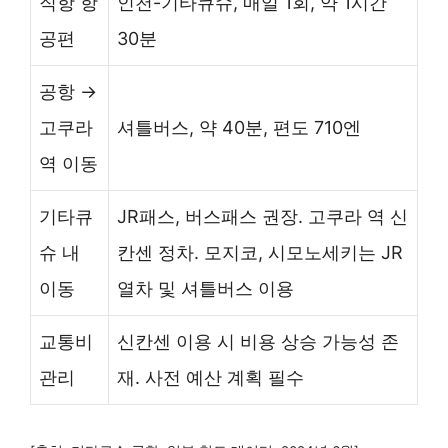
직항 항
인천-기타큐슈, 매일 1회, 약 1시간
공편
30분
공항 →
고쿠라
셔틀버스, 약 40분, 편도 710엔
역 이동
기타큐
JR패스, 버스패스 권장. 고쿠라 역 신
슈 내
칸센 정차. 모지코, 시모노세키는 JR
이동
열차 및 셔틀버스 이용
교통비
신칸센 이용 시 비용 상승 가능성 존
관리
재. 사전 예산 계획 필수