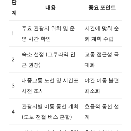
단
내용
중요 포인트
계
주요 관광지 위치 및 운
시간에 맞춰 순
1
영 시간 확인
회 계획 수립
숙소 선정 (고쿠라역 인
교통 접근성 극
2
근 권장)
대화
대중교통 노선 및 시간표
야간 이동 불편
3
사전 조사
최소화
관광지별 이동 동선 계획
효율적 동선 설
4
(도보·전철·버스 혼합)
계