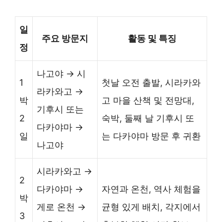
일
주요 방문지
활동 및 특징
정
나고야 → 시
1
첫날 오전 출발, 시라카와
라카와고 →
박
고 마을 산책 및 전망대,
기후시 또는
2
숙박, 둘째 날 기후시 또
다카야마 →
일
는 다카야마 방문 후 귀환
나고야
시라카와고 →
2
다카야마 →
자연과 온천, 역사 체험을
박
게로 온천 →
균형 있게 배치, 각지에서
3