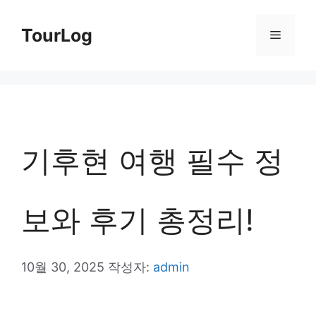
컨
TourLog
메
텐
츠
뉴
로
건
너
기후현 여행 필수 정
뛰
기
보와 후기 총정리!
10월 30, 2025
작성자:
admin