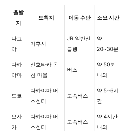
출발
도착지
이동 수단
소요 시간
지
나고
JR 일반선
약
기후시
야
급행
20~30분
다카
신호타카 온
약 50분
버스
야마
천 마을
내외
다카야마 버
약 5~6시
도쿄
고속버스
스센터
간
오사
다카야마 버
약 4시간
고속버스
카
스센터
내외