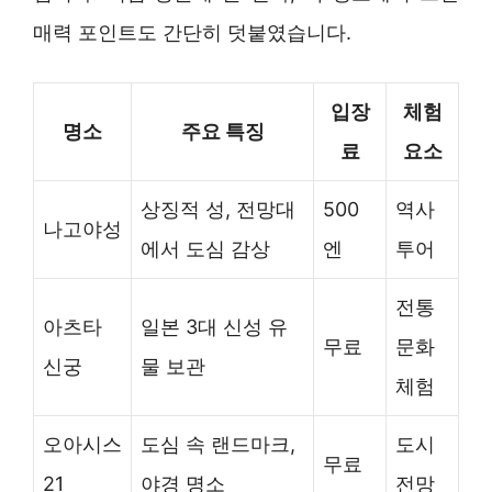
매력 포인트도 간단히 덧붙였습니다.
입장
체험
명소
주요 특징
료
요소
상징적 성, 전망대
500
역사
나고야성
에서 도심 감상
엔
투어
전통
아츠타
일본 3대 신성 유
무료
문화
신궁
물 보관
체험
오아시스
도심 속 랜드마크,
도시
무료
21
야경 명소
전망