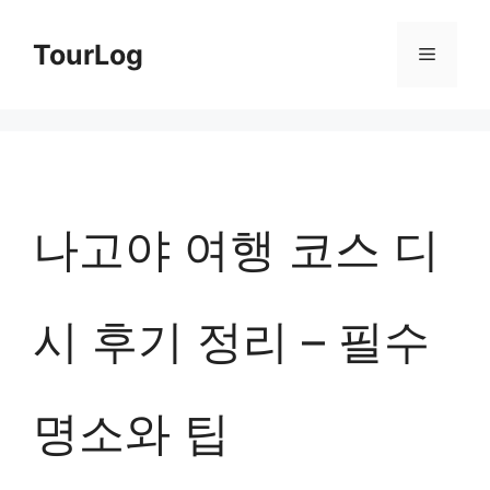
컨
TourLog
메
텐
츠
뉴
로
건
너
나고야 여행 코스 디
뛰
기
시 후기 정리 – 필수
명소와 팁