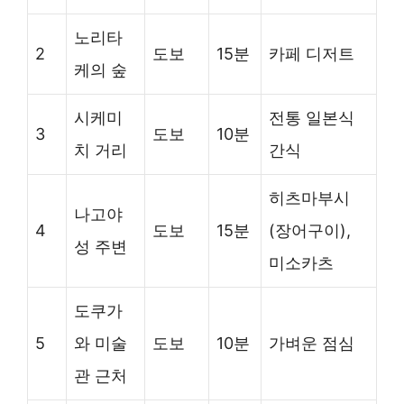
노리타
2
도보
15분
카페 디저트
케의 숲
시케미
전통 일본식
3
도보
10분
치 거리
간식
히츠마부시
나고야
4
도보
15분
(장어구이),
성 주변
미소카츠
도쿠가
5
와 미술
도보
10분
가벼운 점심
관 근처