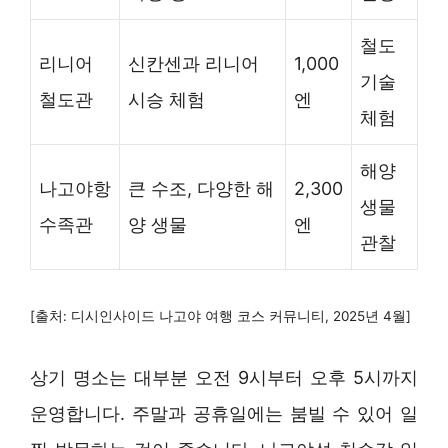
철도
리니어
신칸센과 리니어
1,000
기술
철도관
시승 체험
엔
체험
해양
나고야항
큰 수조, 다양한 해
2,300
생물
수족관
양 생물
엔
관찰
[출처: 디시인사이드 나고야 여행 코스 커뮤니티, 2025년 4월]
상기 명소는 대부분 오전 9시부터 오후 5시까지
운영합니다. 주말과 공휴일에는 붐빌 수 있어 일