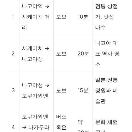
나고야역 →
전통 상점
1
시케미치 거
도보
10분
가, 맛집
리
다수
나고야 대
시케미치 →
2
도보
20분
표 역사 명
나고야성
소
일본 전통
나고야성 →
3
도보
15분
정원과 미
도쿠가와엔
술관
도쿠가와엔
버스
약
문화 체험
4
→ 나카무라
혹은