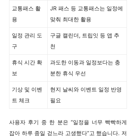
교통패스 활
JR 패스 등 교통패스는 일정에
용
맞춰 최대한 활용
일정 관리 도
구글 캘린더, 트립잇 등 앱 추
구
천
휴식 시간 확
과도한 이동과 일정보다는 충
보
분한 휴식 우선
기상 및 이벤
현지 날씨와 이벤트 일정 반영
트 체크
필요
사용자 후기 중 한 분은 “일정을 너무 빡빡하게
잡아 하루 종일 걷느라 고생했다”고 했습니다. 저