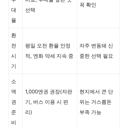
꼭 확인
대
선택
율
환
전
평일 오전 환율 안정
자주 변동돼 신
시
적, 엔화 약세 지속 중
중한 선택 필요
기
소
액
1,000엔권 권장(자판
현지에서 큰 단
권
기, 버스 이용 시 편
위는 거스름돈
준
리)
부족 가능
비