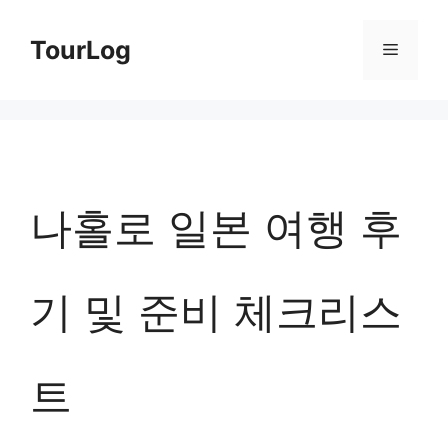
컨
TourLog
메
텐
츠
뉴
로
건
너
나홀로 일본 여행 후
뛰
기
기 및 준비 체크리스
트