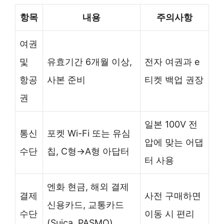
항목
내용
주의사항
여권
및
유효기간 6개월 이상,
전자 여권과 e
항공
사본 준비
티켓 백업 권장
권
일본 100V 전
통신
포켓 Wi-Fi 또는 유심
압에 맞는 어댑
수단
칩, C형→A형 아답터
터 사용
엔화 현금, 해외 결제
결제
사전 구매하면
신용카드, 교통카드
수단
이동 시 편리
(Suica, PASMO)