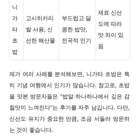
니
재료 신선
가
고시히카리
부드럽고 달
도에 따라
타
쌀 사용, 신
콤한 밥맛,
맛 차이 있
초
선한 해산물
전국적 인기
음
밥
제가 여러 사례를 분석해보면, 니가타 초밥은 특
히 기념 여행에서 인기가 많습니다. 참고로, 초밥
을 맛본 방문자들은 “밥알 하나하나에서 깊은 감
칠맛이 느껴진다”는 후기를 자주 남깁니다. 다만,
신선도 유지가 중요한 만큼, 조금 서둘러 방문하
는 것이 좋습니다.