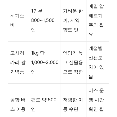
메밀 알
1인분
가벼운 한
헤기소
레르기
800~1,500
끼, 지역
바
주의 필
엔
향토 맛
요
계절별
고시히
1kg 당
영양가 높
신선도
카리 쌀
1,000~2,000
고 선물용
차이 있
기념품
엔
으로 적합
음
버스 운
공항 버
편도 약 500
저렴한 이
행 시간
스 이용
엔
동 수단
확인 필