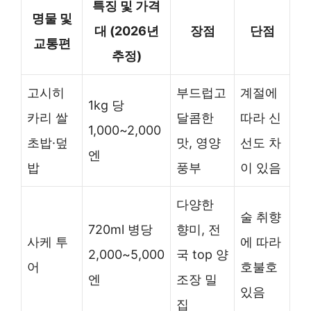
특징 및 가격
명물 및
대 (2026년
장점
단점
교통편
추정)
고시히
부드럽고
계절에
1kg 당
카리 쌀
달콤한
따라 신
1,000~2,000
초밥·덮
맛, 영양
선도 차
엔
밥
풍부
이 있음
다양한
술 취향
720ml 병당
향미, 전
사케 투
에 따라
2,000~5,000
국 top 양
어
호불호
엔
조장 밀
있음
집