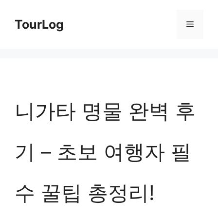
컨
TourLog
메
텐
츠
뉴
로
건
너
니가타 명물 완벽 후
뛰
기
기 – 초보 여행자 필
수 꿀팁 총정리!