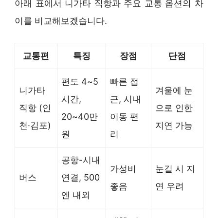
아래 표에서 니가타 직항과 주요 교통 옵션의 차
이를 비교해보겠습니다.
교통편
특징
장점
단점
편도 4~5
빠른 접
니가타
겨울에 눈
시간,
근, 시내
직항 (인
으로 인한
20~40만
이동 편
천·김포)
지연 가능
원
리
공항-시내
가성비
눈길 시 지
버스
연결, 500
좋음
연 우려
엔 내외