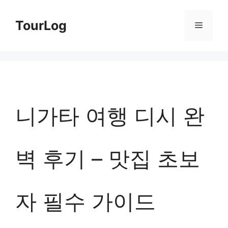
컨
TourLog
메
텐
츠
뉴
로
건
너
니가타 여행 디시 완
뛰
기
벽 후기 – 맛집 초보
자 필수 가이드