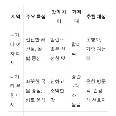
맛의 차
가격
지역
주요 특징
추천 대상
이
대
니가
신선한 해
밸런스
초행자,
타 여
합리
산물, 쌀
좋은 신
가족 여행
자 디
적
밥 중심
선한 맛
객
시
니가
중간
따뜻한 국
진하고
온천 방문
타 온
~다
물 중심,
소박한
객, 건강
천 디
소
향토 음식
맛
식 선호자
시
높음