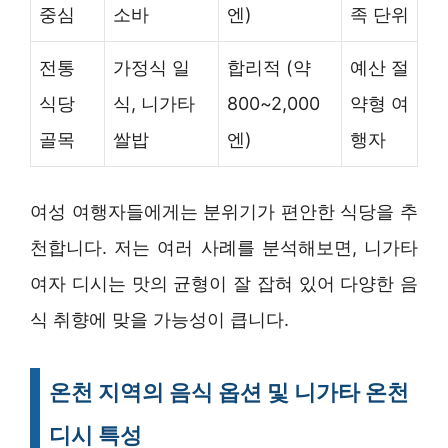
중심
소바
엔)
족 단위
전통
가정식 일
합리적 (약
예산 절
식당
식, 니가타
800~2,000
약형 여
골목
쌀밥
엔)
행자
여성 여행자들에게는 분위기가 편안한 식당을 추
천합니다. 저는 여러 사례를 분석해보면, 니가타
여자 디시는 맛의 균형이 잘 잡혀 있어 다양한 음
식 취향에 맞을 가능성이 큽니다.
온천 지역의 음식 옵션 및 니가타 온천
디시 특성