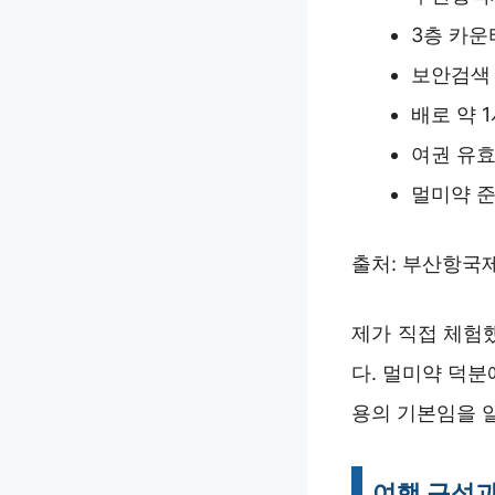
3층 카운
보안검색 
배로 약 
여권 유효
멀미약 준
출처: 부산항국제
제가 직접 체험
다. 멀미약 덕분
용의 기본임을 알
여행 구성과