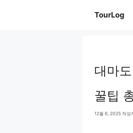
컨
TourLog
텐
츠
로
건
너
대마도
뛰
기
꿀팁 
12월 6, 2025
작성