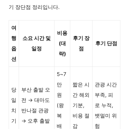
기 장단점 정리입니다.
여
비용
행
소요 시간 및
후기 장
(대
후기 단점
옵
일정
점
략)
션
5~7
만
짧은 시
관광 시간
당
부산 출발 오
원
간 해외
부족, 피
일
전 → 대마도
(왕
기분,
로 누적,
치
반나절 관광
복
비용 절
뱃멀미 위
기
→ 오후 출발
배
감
험