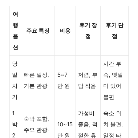
여
행
후기 장
후기 단
주요 특징
비용
옵
점
점
션
당
시간 부
일
빠른 일정,
5~7
저렴, 부
족, 뱃멀
치
기본 관광
만 원
담 적음
미 있어
기
불편
1
가성비
숙소 위
숙박 포함,
박
10~15
좋음, 적
치 불편,
주요 관광·
2
만 원
절한 휴
일정 타