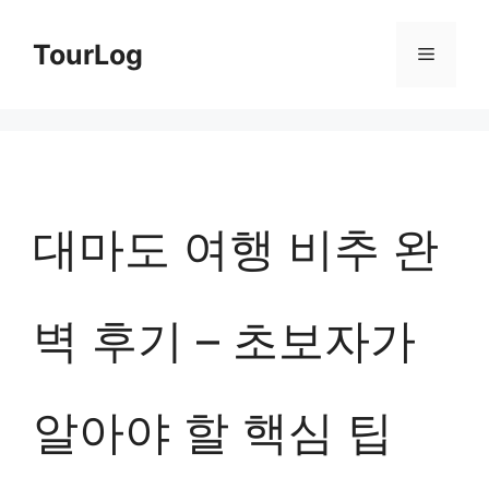
컨
TourLog
메
텐
츠
뉴
로
건
너
대마도 여행 비추 완
뛰
기
벽 후기 – 초보자가
알아야 할 핵심 팁