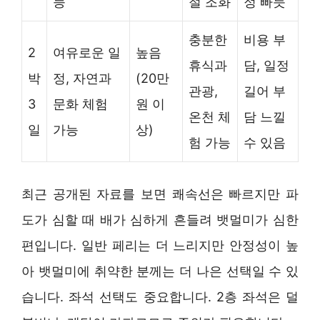
능
절 조화
정 빠듯
충분한
비용 부
2
여유로운 일
높음
휴식과
담, 일정
박
정, 자연과
(20만
관광,
길어 부
3
문화 체험
원 이
온천 체
담 느낄
일
가능
상)
험 가능
수 있음
최근 공개된 자료를 보면 쾌속선은 빠르지만 파
도가 심할 때 배가 심하게 흔들려 뱃멀미가 심한
편입니다. 일반 페리는 더 느리지만 안정성이 높
아 뱃멀미에 취약한 분께는 더 나은 선택일 수 있
습니다. 좌석 선택도 중요합니다. 2층 좌석은 덜