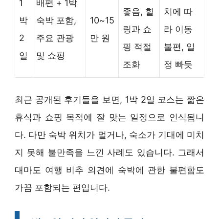
1
배편 + 1박
좋음, 힐
치에 따
박
숙박 포함,
10~15
링과 쇼
라 이동
2
주요 관광
만 원
핑 적절
불편, 일
일
및 쇼핑
조화
정 빠듯
최근 공개된 후기들을 보면, 1박 2일 코스는 짧은
휴식과 쇼핑 목적에 잘 맞는 일정으로 인식됩니
다. 다만 숙박 위치가 멀거나, 숙소가 기대에 미치
지 못해 불만족을 느낀 사례도 있습니다. 그래서
대마도 여행 비추 의견에 숙박에 관한 불편함도
가끔 포함되는 편입니다.