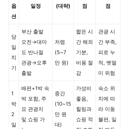
옵
일정
(대략)
점
점
션
부산 출발
짧은 시
관광 시
당
오전→대마
저렴
간 해외
간 부족,
일
도 반나절
(5~7
기분,
피로 누
치
관광→오후
만 원)
비용 절
적, 뱃멀
기
출발
감
미 위험
배편+1박 숙
가성비
숙소 위
1
중간
박 포함, 주
좋음,
치에 따
박
(10~15
요 관광지
힐링과
라 이동
2
만 원
및 쇼핑 가
쇼핑 적
불편, 일
일
대)