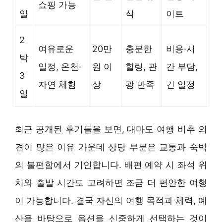
쇼핑 가능
일
식
이트
2
여유로운
20만
충분한
비용·시
박
일정, 온천·
원 이
힐링, 관
간 부담,
3
자연 체험
상
광 만족
긴 일정
일
최근 공개된 후기들을 보면, 대마도 여행 비추 의
견이 많은 이유 가운데 상당 부분은 교통과 숙박
의 불편함에서 기인합니다. 배편 예약 시 좌석 위
치와 출발 시간도 고려하면 조금 더 편안한 여행
이 가능합니다. 결국 자신의 여행 목적과 체력, 예
산을 바탕으로 옵션을 신중하게 선택하는 것이