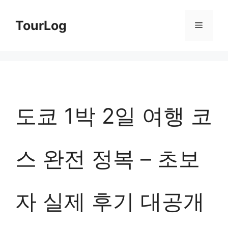
컨
TourLog
메
텐
츠
뉴
로
건
너
도쿄 1박 2일 여행 코
뛰
기
스 완전 정복 – 초보
자 실제 후기 대공개