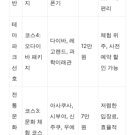
반
지
폰기
편리
테
마
코스4:
체험 위
다이바, 레
파
오다이
12만
주, 사전
고랜드, 과
크
바 패키
원
예약 할
학미래관
선
지
인 가능
호
전
통
아사쿠사,
저렴한
코스3:
문
시부야, 신
7만
입장료,
문화 체
화
주쿠, 우에
원
효율적
험 코스