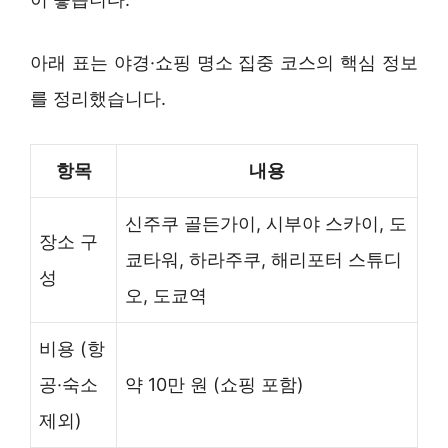
아래 표는 야경·쇼핑 명소 집중 코스의 핵심 정보
를 정리했습니다.
항목
내용
신주쿠 골든가이, 시부야 스카이, 도
장소 구
쿄타워, 하라주쿠, 해리포터 스튜디
성
오, 도쿄역
비용 (항
공·숙소
약 10만 원 (쇼핑 포함)
제외)