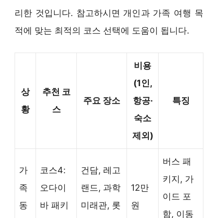
리한 것입니다. 참고하시면 개인과 가족 여행 목
적에 맞는 최적의 코스 선택에 도움이 됩니다.
비용
(1인,
상
추천 코
주요 장소
항공·
특징
황
스
숙소
제외)
버스 패
가
코스4:
건담, 레고
키지, 가
족
오다이
랜드, 과학
12만
이드 포
동
바 패키
미래관, 롯
원
함, 이동