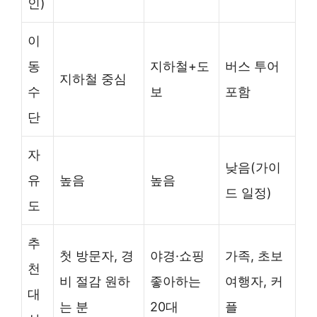
인)
이
동
지하철+도
버스 투어
지하철 중심
수
보
포함
단
자
낮음(가이
유
높음
높음
드 일정)
도
추
첫 방문자, 경
야경·쇼핑
가족, 초보
천
비 절감 원하
좋아하는
여행자, 커
대
는 분
20대
플