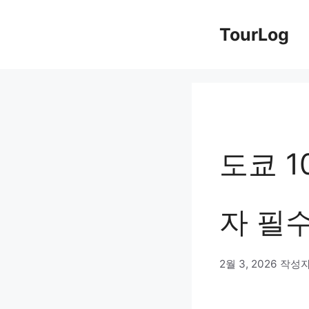
컨
TourLog
텐
츠
로
건
너
도쿄 1
뛰
기
자 필
2월 3, 2026
작성자