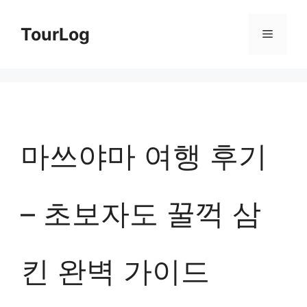
컨
TourLog
메
텐
츠
뉴
로
건
너
마쓰야마 여행 후기
뛰
기
– 초보자도 꿀꺽 삼
킨 완벽 가이드