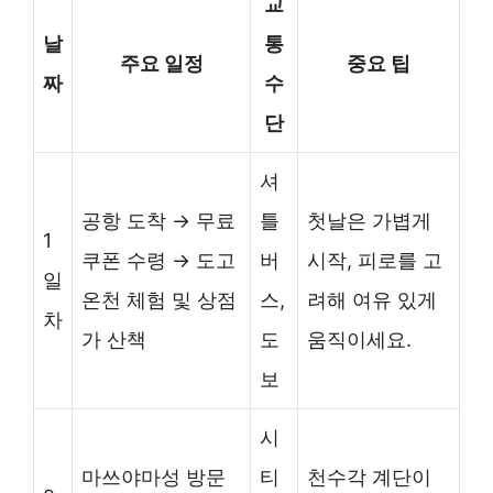
교
날
통
주요 일정
중요 팁
짜
수
단
셔
공항 도착 → 무료
틀
첫날은 가볍게
1
쿠폰 수령 → 도고
버
시작, 피로를 고
일
온천 체험 및 상점
스,
려해 여유 있게
차
가 산책
도
움직이세요.
보
시
마쓰야마성 방문
티
천수각 계단이