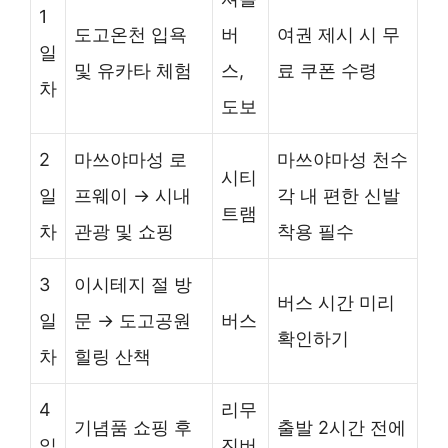
1
도고온천 입욕
버
여권 제시 시 무
일
및 유카타 체험
스,
료 쿠폰 수령
차
도보
2
마쓰야마성 로
마쓰야마성 천수
시티
일
프웨이 → 시내
각 내 편한 신발
트램
차
관광 및 쇼핑
착용 필수
3
이시테지 절 방
버스 시간 미리
일
문 → 도고공원
버스
확인하기
차
힐링 산책
4
리무
기념품 쇼핑 후
출발 2시간 전에
일
진버