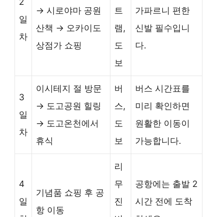
2
→ 시로야마 공원
트
가파르니 편한
일
산책 → 오카이도
램,
신발 필수입니
차
상점가 쇼핑
도
다.
보
이시테지 절 방문
버
버스 시간표를
3
→ 도고공원 힐링
스,
미리 확인하면
일
→ 도고온천에서
도
원활한 이동이
차
휴식
보
가능합니다.
리
4
무
공항에는 출발 2
기념품 쇼핑 후 공
일
진
시간 전에 도착
항 이동