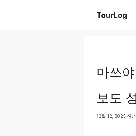
컨
TourLog
텐
츠
로
건
너
마쓰야마
뛰
기
보도 
12월 12, 2025
작성