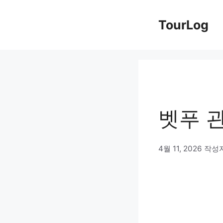
컨
TourLog
텐
츠
로
건
너
벳푸 관
뛰
기
4월 11, 2026
작성