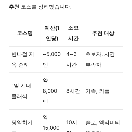
추천 코스를 정리했습니다.
예산(1
소요
코스명
추천 대상
인당)
시간
반나절 지
~5,000
4~6
초보자, 시간
옥 순례
엔
시간
부족자
약
1일 시내
8,000
8시간
가족, 커플
클래식
엔
약
당일치기
10시
솔로, 액티비티
15,000