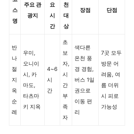
주요 관
요
천
스
장점
단점
광지
시
대
명
간
상
초
반
색다른
우미,
보
7곳 모두
나
온천 풍
오니이
자,
방문 어
절
4~6
경 경험,
시, 카
시
려움, 여
지
시
버스 1일
마도,
간
름 더위
옥
간
권으로
타츠마
부
시 피로
순
이동 편
키 지옥
족
가능성
례
리
자