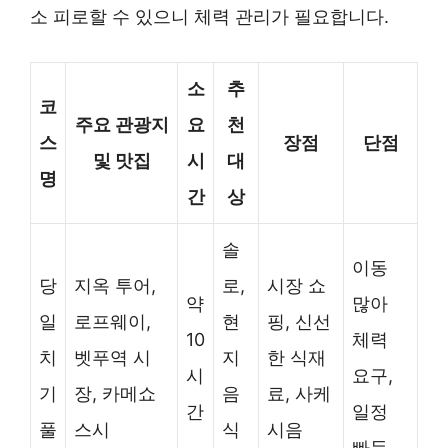
소 피로할 수 있으니 체력 관리가 필요합니다.
소
추
코
주요 관광지
요
천
스
장점
단점
및 맛집
시
대
명
간
상
솔
이동
당
지옥 투어,
로,
시장 쇼
약
많아
일
로프웨이,
현
핑, 신선
10
체력
치
벳푸역 시
지
한 식재
시
요구,
기
장, 카메쇼
음
료, 사케
간
일정
풀
스시
식
시음
빠듯