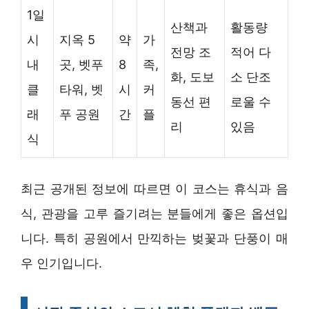
1일
산책과
활동량
시
지옥 5
약
가
전망 조
적어 다
내
곳, 벳푸
8
족,
화, 도보
소 단조
클
타워, 벳
시
커
동선 편
로울 수
래
푸 공원
간
플
리
있음
식
최근 공개된 정보에 따르면 이 코스는 휴식과 음
식, 관광을 고루 즐기려는 분들에게 좋은 옵션입
니다. 특히 공원에서 만끽하는 벚꽃과 단풍이 매
우 인기입니다.