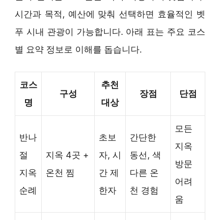
시간과 목적, 예산에 맞춰 선택하면 효율적인 벳
푸 시내 관광이 가능합니다. 아래 표는 주요 코스
별 요약 정보로 이해를 돕습니다.
코스
추천
구성
장점
단점
명
대상
모든
반나
초보
간단한
지옥
절
지옥 4곳 +
자, 시
동선, 색
방문
지옥
온천 찜
간 제
다른 온
어려
순례
한자
천 경험
움