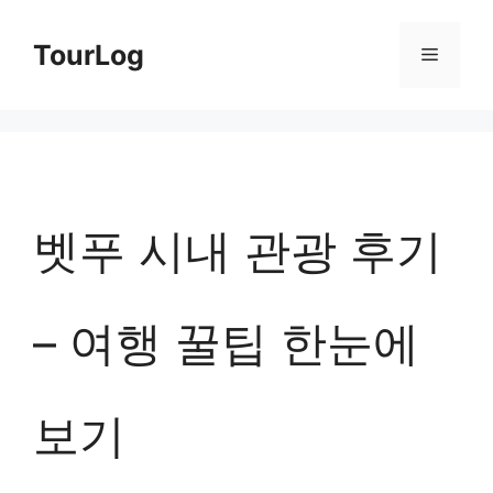
컨
TourLog
메
텐
츠
뉴
로
건
너
벳푸 시내 관광 후기
뛰
기
– 여행 꿀팁 한눈에
보기