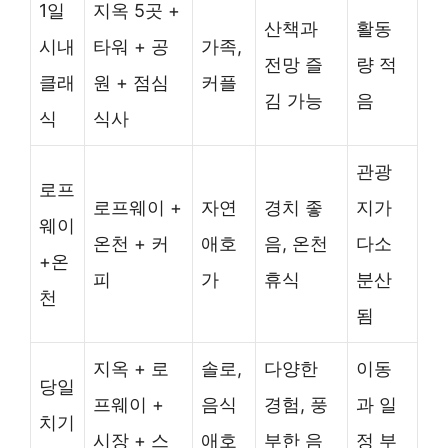
1일
지옥 5곳 +
산책과
활동
시내
타워 + 공
가족,
전망 즐
량 적
클래
원 + 점심
커플
김 가능
음
식
식사
관광
로프
로프웨이 +
자연
경치 좋
지가
웨이
온천 + 커
애호
음, 온천
다소
+온
피
가
휴식
분산
천
됨
지옥 + 로
솔로,
다양한
이동
당일
프웨이 +
음식
경험, 풍
과 일
치기
시장 + 스
애호
부한 음
정 부