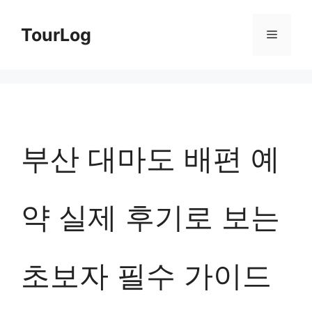
컨
TourLog
메
텐
츠
뉴
로
건
너
부산 대마도 배편 예
뛰
기
약 실제 후기로 보는
초보자 필수 가이드