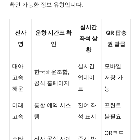
확인 가능한 정보 유형입니다.
실시간
선사
운항 시간표 확
QR 탑승
좌석 상
명
인
권 발급
황
대아
실시간
모바일
한국해운조합,
고속
업데이
저장 가
공식 홈페이지
해운
트
능
미래
통합 예약 시스
잔여 좌
프린트
고속
템
석 표시
불필요
QR코드
스타
선사 공식 사이
즉시 반