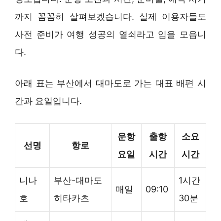
까지 꼼꼼히 살펴보겠습니다. 실제 이용자들도
사전 준비가 여행 성공의 열쇠라고 입을 모읍니
다.
아래 표는 부산에서 대마도로 가는 대표 배편 시
간과 요일입니다.
운항
출항
소요
선명
항로
요일
시간
시간
니나
부산-대마도
1시간
매일
09:10
호
히타카츠
30분