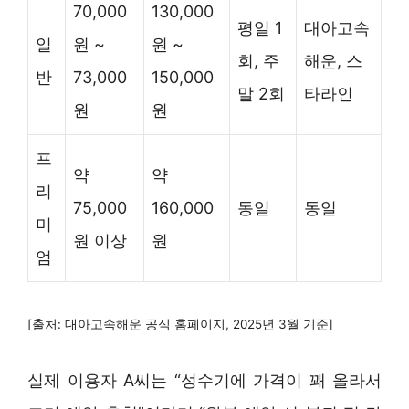
70,000
130,000
평일 1
대아고속
일
원 ~
원 ~
회, 주
해운, 스
반
73,000
150,000
말 2회
타라인
원
원
프
약
약
리
75,000
160,000
동일
동일
미
원 이상
원
엄
[출처: 대아고속해운 공식 홈페이지, 2025년 3월 기준]
실제 이용자 A씨는 “성수기에 가격이 꽤 올라서