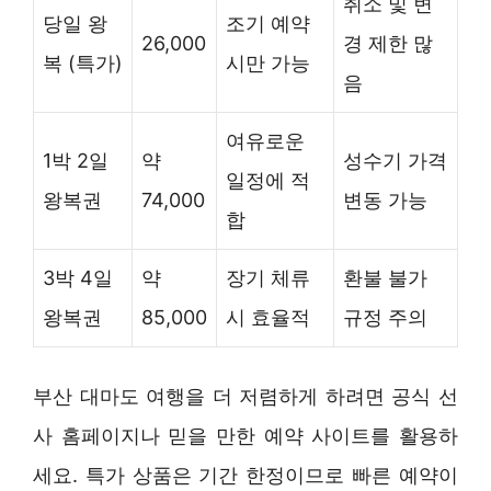
취소 및 변
당일 왕
조기 예약
26,000
경 제한 많
복 (특가)
시만 가능
음
여유로운
1박 2일
약
성수기 가격
일정에 적
왕복권
74,000
변동 가능
합
3박 4일
약
장기 체류
환불 불가
왕복권
85,000
시 효율적
규정 주의
부산 대마도 여행을 더 저렴하게 하려면 공식 선
사 홈페이지나 믿을 만한 예약 사이트를 활용하
세요. 특가 상품은 기간 한정이므로 빠른 예약이