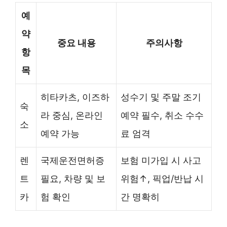
예
약
중요 내용
주의사항
항
목
히타카츠, 이즈하
성수기 및 주말 조기
숙
라 중심, 온라인
예약 필수, 취소 수수
소
예약 가능
료 엄격
렌
국제운전면허증
보험 미가입 시 사고
트
필요, 차량 및 보
위험↑, 픽업/반납 시
카
험 확인
간 명확히