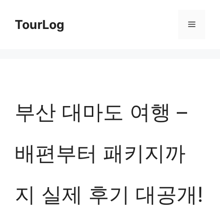
컨
TourLog
메
텐
츠
뉴
로
건
너
부산 대마도 여행 –
뛰
기
배편부터 패키지까
지 실제 후기 대공개!