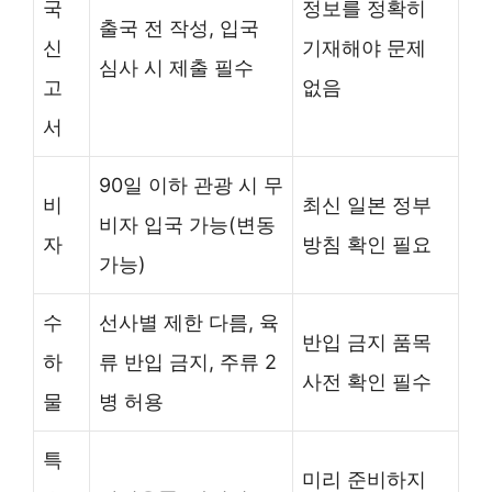
국
정보를 정확히
출국 전 작성, 입국
신
기재해야 문제
심사 시 제출 필수
고
없음
서
90일 이하 관광 시 무
비
최신 일본 정부
비자 입국 가능(변동
자
방침 확인 필요
가능)
수
선사별 제한 다름, 육
반입 금지 품목
하
류 반입 금지, 주류 2
사전 확인 필수
물
병 허용
특
미리 준비하지