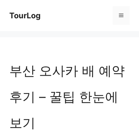
컨
TourLog
메
텐
츠
뉴
로
건
너
부산 오사카 배 예약
뛰
기
후기 – 꿀팁 한눈에
보기