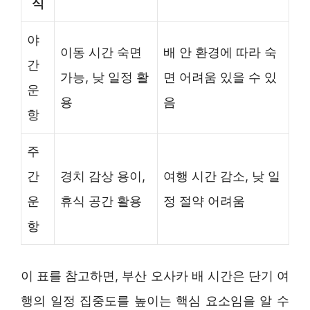
식
야
이동 시간 숙면
배 안 환경에 따라 숙
간
가능, 낮 일정 활
면 어려움 있을 수 있
운
용
음
항
주
간
경치 감상 용이,
여행 시간 감소, 낮 일
운
휴식 공간 활용
정 절약 어려움
항
이 표를 참고하면, 부산 오사카 배 시간은 단기 여
행의 일정 집중도를 높이는 핵심 요소임을 알 수