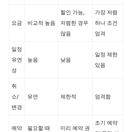
할인 가능,
가장 저렴
요금
비교적 높음
저렴한 경우
하나 조건
많음
엄격
일정
일정 제한
유연
높음
낮음
있음
성
취
소/
유연
제한적
엄격함
변경
조기 예약
예약
필요할 때
미리 예약 권