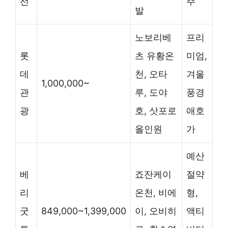
선
주
발
노보리베
프리
롯
츠 유황온
미엄,
데
천, 오타
겨울
1,000,000~
관
루, 도야
풍경
광
호, 삿포로
애호
올인원
가
예산
베
죠잔케이
절약
리
온천, 비에
형,
굿
849,000~1,399,000
이, 오비히
액티