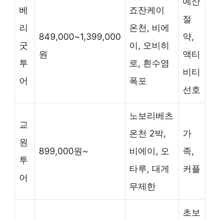
예산
베
죠잔케이
절
리
온천, 비에
849,000~1,399,000
약,
굿
이, 오비히
원
액티
투
로, 흰수염
비티
어
폭포
선호
노보리베츠
교
온천 2박,
가
원
899,000원~
비에이, 오
족,
투
타루, 대게
커플
어
무제한
초보