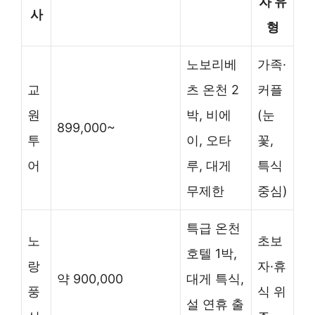
자 유
사
형
노보리베
가족·
교
츠 온천 2
커플
원
박, 비에
(눈
899,000~
투
이, 오타
꽃,
어
루, 대게
특식
무제한
중심)
특급 온천
노
초보
호텔 1박,
랑
자·휴
약 900,000
대게 특식,
풍
식 위
설 연휴 출