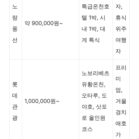
노
특급온천호
자,
랑
텔 1박, 시
휴식
약 900,000원~
풍
내 1박, 대
위주
선
게 특식
여행
자
프리
노보리베츠
미
롯
유황온천,
엄,
데
오타루, 도
1,000,000원~
겨울
관
야호, 삿포
경치
광
로 올인원
애호
코스
가