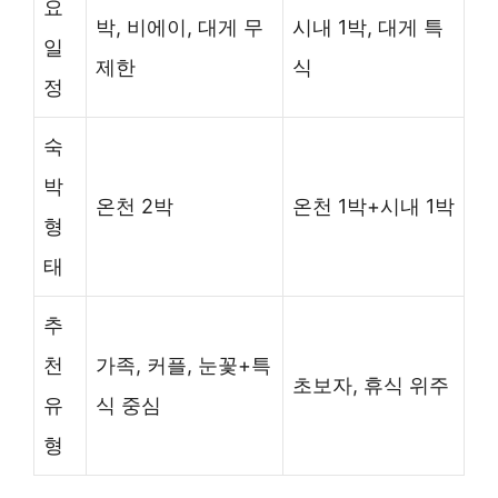
요
박, 비에이, 대게 무
시내 1박, 대게 특
일
제한
식
정
숙
박
온천 2박
온천 1박+시내 1박
형
태
추
천
가족, 커플, 눈꽃+특
초보자, 휴식 위주
유
식 중심
형