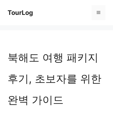
컨
TourLog
메
텐
츠
뉴
로
건
너
북해도 여행 패키지
뛰
기
후기, 초보자를 위한
완벽 가이드