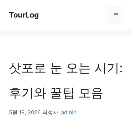
컨
TourLog
메
텐
츠
뉴
로
건
너
삿포로 눈 오는 시기:
뛰
기
후기와 꿀팁 모음
5월 19, 2026
작성자:
admin