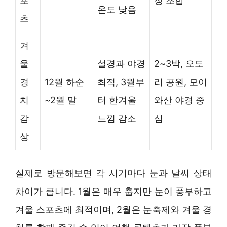
포
장 조합
온도 낮음
츠
겨
울
설경과 야경
2~3박, 오도
경
12월 하순
최적, 3월부
리 공원, 모이
치
~2월 말
터 한겨울
와산 야경 중
감
느낌 감소
심
상
실제로 방문해보면 각 시기마다 눈과 날씨 상태
차이가 큽니다. 1월은 매우 춥지만 눈이 풍부하고
겨울 스포츠에 최적이며, 2월은 눈축제와 겨울 경