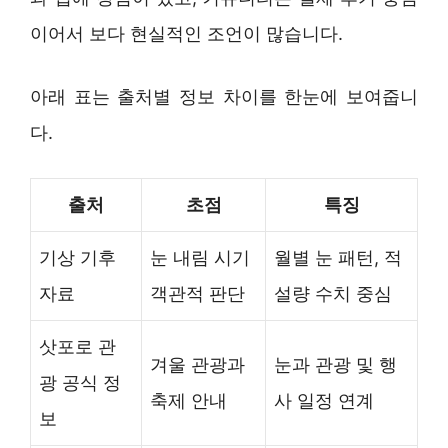
이어서 보다 현실적인 조언이 많습니다.
아래 표는 출처별 정보 차이를 한눈에 보여줍니
다.
출처
초점
특징
기상 기후
눈 내림 시기
월별 눈 패턴, 적
자료
객관적 판단
설량 수치 중심
삿포로 관
겨울 관광과
눈과 관광 및 행
광 공식 정
축제 안내
사 일정 연계
보