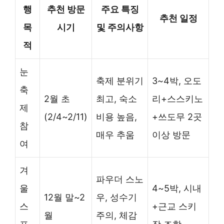
행
추천 방문
주요 특징
추천 일정
목
시기
및 주의사항
적
눈
축제 분위기
3~4박, 오도
축
2월 초
최고, 숙소
리+스스키노
제
(2/4~2/11)
비용 높음,
+쓰도무 2곳
참
매우 추움
이상 방문
여
겨
파우더 스노
울
4~5박, 시내
12월 말~2
우, 성수기
스
+근교 스키
월
주의, 체감