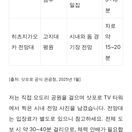
밀집
분
차로
히츠지가오
고지대
시내와 돔 경
약
카 전망대
평원
기장 전망
15~20
분
[출처: 삿포로 공식 관광청, 2025년 1월]
저는 직접 오도리 공원을 걸으며 삿포로 TV 타워
에서 찍은 시내 전망 사진을 남겼습니다. 전망대
는 입장료가 별도로 있으니 참고하세요. 전체 도
보 시 약 30~40분 걸리므로, 체력 안배가 필요합