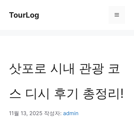
컨
TourLog
메
텐
츠
뉴
로
건
너
삿포로 시내 관광 코
뛰
기
스 디시 후기 총정리!
11월 13, 2025
작성자:
admin