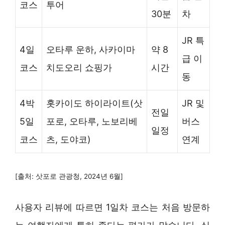
코스
투어
30분
차
JR 특
4일
오타루 운하, 사카이마
약 8
급 이
코스
치도오리 쇼핑가
시간
동
4박
홋카이도 하이라이트(삿
JR 및
전일
5일
포로, 오타루, 노보리베
버스
일정
코스
츠, 도야코)
연계
[출처: 삿포로 관광청, 2024년 6월]
사용자 리뷰에 따르면 1일차 코스는 처음 방문하