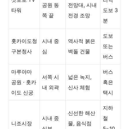
공원 동
전망대, 시내
타워
도보 3
쪽 끝
전경 조망
분
도보
홋카이도청
시내 중
역사적 붉은
또는
구본청사
심
벽돌 건물
버스
마루야마
버스
서쪽 시
넓은 녹지,
공원 · 홋카
혹은
내 외곽
신사 체험
이도 신궁
택시
지하
신선한 해산
시내 중
철
니조시장
물, 음식점
심부
5~10