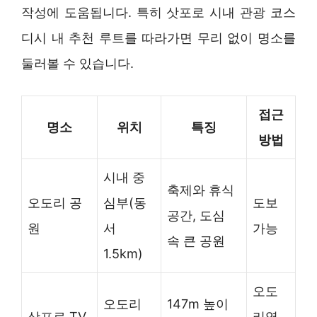
작성에 도움됩니다. 특히 삿포로 시내 관광 코스
디시 내 추천 루트를 따라가면 무리 없이 명소를
둘러볼 수 있습니다.
접근
명소
위치
특징
방법
시내 중
축제와 휴식
오도리 공
심부(동
도보
공간, 도심
원
서
가능
속 큰 공원
1.5km)
오도
오도리
147m 높이
삿포로 TV
리역