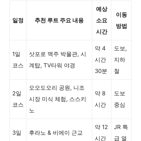
예상
이동
일정
추천 루트 주요 내용
소요
방법
시간
약 4
도보,
1일
삿포로 맥주 박물관, 시
시간
지하
코스
계탑, TV타워 야경
30분
철
오오도오리 공원, 니조
2일
약 8
도보
시장 미식 체험, 스스키
코스
시간
중심
노
약 12
JR 특
3일
후라노 & 비에이 근교
시간
급 열