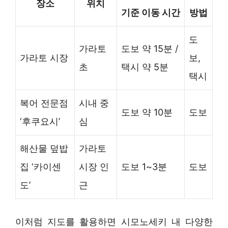
장소
위치
기준 이동 시간
방법
도
가라토
도보 약 15분 /
가라토 시장
보,
초
택시 약 5분
택시
복어 전문점
시내 중
도보 약 10분
도보
‘후쿠요시’
심
해산물 덮밥
가라토
집 ‘카이센
시장 인
도보 1~3분
도보
도’
근
이처럼 지도를 활용하면 시모노세키 내 다양한