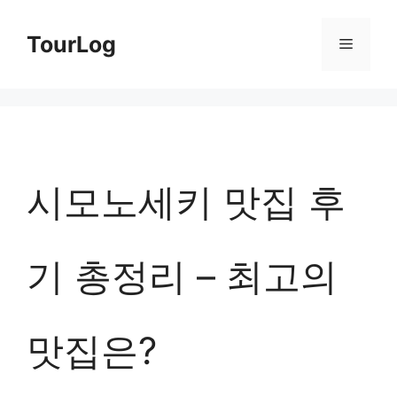
컨
TourLog
메
텐
츠
뉴
로
건
너
시모노세키 맛집 후
뛰
기
기 총정리 – 최고의
맛집은?