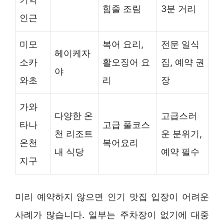
힘줄 조림
3분 거리
인근
미모
복어 요리,
전문 일식
헤이케자
소카
활오징어 요
집, 예약 권
야
와초
리
장
가와
다양한 온
고급스러
타나
고급 풀코스
천 리조트
운 분위기,
온천
복어요리
내 식당
예약 필수
지구
미리 예약하지 않으면 인기 맛집 입장이 어려운
사례가 많습니다. 일부는 주차장이 없기에 대중