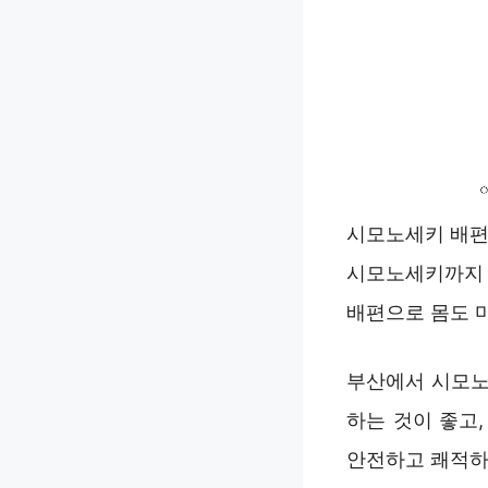
시모노세키 배편
시모노세키까지 
배편으로 몸도 
부산에서 시모노
하는 것이 좋고
안전하고 쾌적하