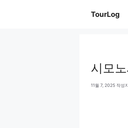
컨
TourLog
텐
츠
로
건
너
시모노
뛰
기
11월 7, 2025
작성자