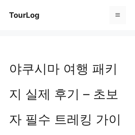
컨
TourLog
메
텐
츠
뉴
로
건
너
야쿠시마 여행 패키
뛰
기
지 실제 후기 – 초보
자 필수 트레킹 가이