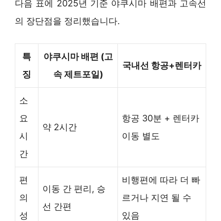
다음 표에 2025년 기준 야쿠시마 배편과 고속선
의 장단점을 정리했습니다.
특
야쿠시마 배편 (고
국내선 항공+렌터카
징
속 제트포일)
소
요
항공 30분 + 렌터카
약 2시간
시
이동 별도
간
편
비행편에 따라 더 빠
이동 간 편리, 승
의
르거나 지연 될 수
선 간편
성
있음