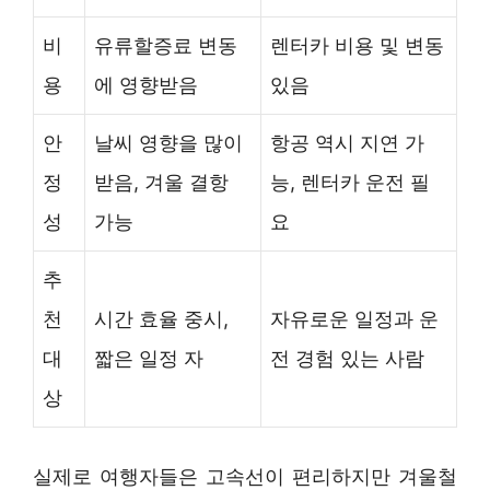
비
유류할증료 변동
렌터카 비용 및 변동
용
에 영향받음
있음
안
날씨 영향을 많이
항공 역시 지연 가
정
받음, 겨울 결항
능, 렌터카 운전 필
성
가능
요
추
천
시간 효율 중시,
자유로운 일정과 운
대
짧은 일정 자
전 경험 있는 사람
상
실제로 여행자들은 고속선이 편리하지만 겨울철