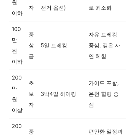
원
자
전거 옵션)
로 최소화
이하
100
중
자유 트레킹
만
상
5일 트레킹
중심, 깊은 자
원
급
연 체험
이하
200
초
가이드 포함,
만
보
3박4일 하이킹
온천 힐링 중
원
자
심
이상
200
중
편안한 일정과