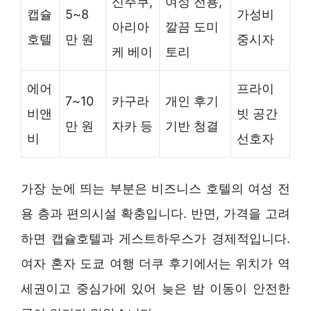
신주쿠,
여성 전용,
캡슐
5~8
가성비
아리아
깔끔 도미
호텔
만 원
중시자
케 베이
토리
에어
프라이
7~10
카구라
개인 후기
비앤
빗 공간
만 원
자카 등
기반 청결
비
선호자
가장 눈에 띄는 부분은 비즈니스 호텔의 여성 전
용 층과 편의시설 확충입니다. 반면, 가격을 고려
하면 캡슐호텔과 게스트하우스가 경제적입니다.
여자 혼자 도쿄 여행 더쿠 후기에서는 위치가 역
세권이고 중심가에 있어 늦은 밤 이동이 안전한