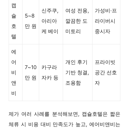
캡
신주쿠,
여성 전용,
가성비·프
슐
5~8
아리아
깔끔한 도
라이버시
호
만 원
케 베이
미토리
중시자
텔
에
어
개인 후기
프라이빗
7~10
카구라
비
기반 청결,
공간 선호
만 원
자카 등
앤
조용함
자
비
제가 여러 사례를 분석해보면, 캡슐호텔은 짧은
체류 시 비용 대비 만족도가 높고, 에어비앤비는