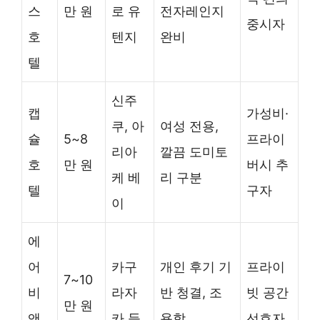
스
만 원
로 유
전자레인지
중시자
호
텐지
완비
텔
신주
캡
가성비·
쿠, 아
여성 전용,
슐
5~8
프라이
리아
깔끔 도미토
호
만 원
버시 추
케 베
리 구분
텔
구자
이
에
어
카구
개인 후기 기
프라이
7~10
비
라자
반 청결, 조
빗 공간
만 원
앤
카 등
용함
선호자