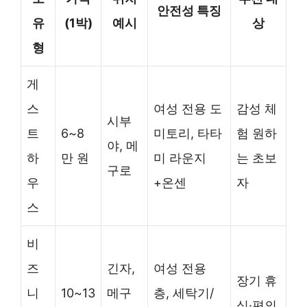
안전성 특징
유
(1박)
예시
상
형
게
스
여성 전용 도
감성 체
시부
트
6~8
미토리, 타타
험 원하
야, 메
하
만 원
미 라운지
는 초보
구로
우
+온센
자
스
비
즈
긴자,
여성 전용
장기 휴
니
10~13
메구
층, 세탁기/
식·편의