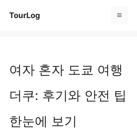
컨
TourLog
메
텐
츠
뉴
로
건
너
여자 혼자 도쿄 여행
뛰
기
더쿠: 후기와 안전 팁
한눈에 보기