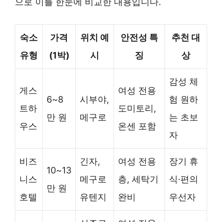
으로 이를 한눈에 비교한 내용입니다.
숙소
가격
위치 예
안전성 특
추천 대
유형
(1박)
시
징
상
감성 체
게스
여성 전용
6~8
시부야,
험 원하
트하
도미토리,
만 원
메구로
는 초보
우스
온센 포함
자
비즈
긴자,
여성 전용
장기 휴
10~13
니스
메구로
층, 세탁기
식·편의
만 원
호텔
유텐지
완비
우선자