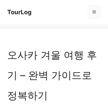
컨
TourLog
메
텐
츠
뉴
로
건
너
오사카 겨울 여행 후
뛰
기
기 – 완벽 가이드로
정복하기