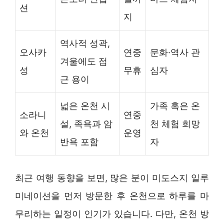
션
지
역사적 성곽,
오사카
연중
문화·역사 관
겨울에도 접
성
무휴
심자
근 용이
넓은 온천 시
가족 혹은 온
소라니
연중
설, 족욕과 암
천 체험 희망
와 온천
운영
반욕 포함
자
최근 여행 동향을 보면, 많은 분이 미도스지 일루
미네이션을 먼저 방문한 후 온천으로 하루를 마
무리하는 일정이 인기가 있습니다. 다만, 온천 방