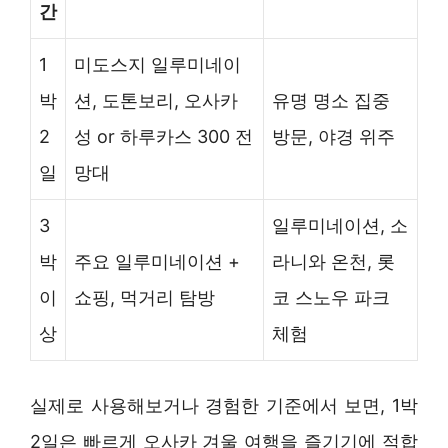
간
1
미도스지 일루미네이
박
션, 도톤보리, 오사카
유명 명소 집중
2
성 or 하루카스 300 전
방문, 야경 위주
일
망대
3
일루미네이션, 소
박
주요 일루미네이션 +
라니와 온천, 롯
이
쇼핑, 먹거리 탐방
코 스노우 파크
상
체험
실제로 사용해보거나 경험한 기준에서 보면, 1박
2일은 빠르게 오사카 겨울 여행을 즐기기에 적합