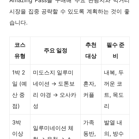
Amazing Pass를 구매해 주요 관광지와 먹거리
시장을 집중 공략할 수 있도록 계획하는 것이 좋
습니다.
코스
추천
필수 준
주요 일정
유형
대상
비
1박 2
미도스지 일루미
내복, 두
일 (예
네이션 → 도톤보
혼자,
꺼운 코
산 중
리 야경 → 오사카
커플
트, 목도
점)
성
리
3박
가족
발열 내
일루미네이션 체
이상
동반,
의, 방수