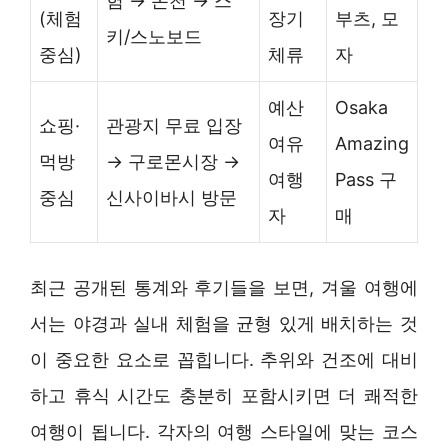
험 → 온천 → 스
(체험
장기
부츠, 모
키/스노보드
중심)
체류
자
예산
Osaka
쇼핑·
관광지 무료 입장
여유
Amazing
먹방
→ 구로몬시장 →
여행
Pass 구
중심
신사이바시 방문
자
매
최근 공개된 통계와 후기들을 보면, 겨울 여행에
서는 야경과 실내 체험을 균형 있게 배치하는 것
이 중요한 요소로 꼽힙니다. 추위와 건조에 대비
하고 휴식 시간도 충분히 포함시키면 더 쾌적한
여행이 됩니다. 각자의 여행 스타일에 맞는 코스