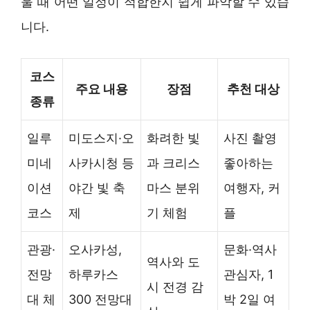
울 때 어떤 일정이 적합한지 쉽게 파악할 수 있습
니다.
코스
주요 내용
장점
추천 대상
종류
일루
미도스지·오
화려한 빛
사진 촬영
미네
사카시청 등
과 크리스
좋아하는
이션
야간 빛 축
마스 분위
여행자, 커
코스
제
기 체험
플
관광·
오사카성,
문화·역사
역사와 도
전망
하루카스
관심자, 1
시 전경 감
대 체
300 전망대
박 2일 여