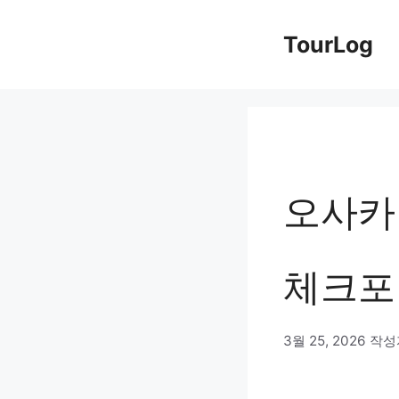
컨
TourLog
텐
츠
로
건
너
오사카 
뛰
기
체크포
3월 25, 2026
작성