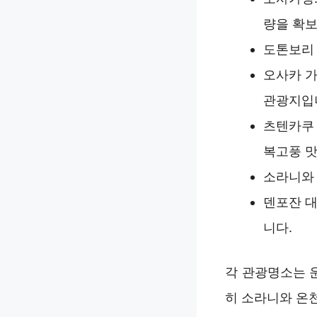
량을 확보
도톤보리 
오사카 가
관광지입
츠텐카쿠 
복고풍 맛
소라니와 
덴포잔 대
니다.
각 관광명소는 
히 소라니와 온