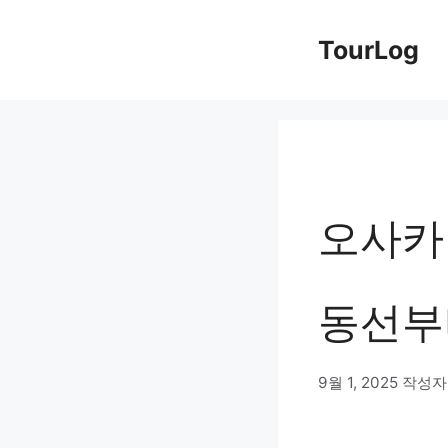
컨
TourLog
텐
츠
로
건
너
오사카 
뛰
기
동선부
9월 1, 2025
작성자