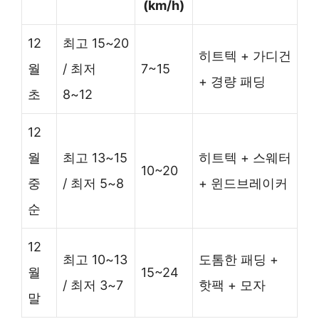
(km/h)
12
최고 15~20
히트텍 + 가디건
월
/ 최저
7~15
+ 경량 패딩
초
8~12
12
월
최고 13~15
히트텍 + 스웨터
10~20
중
/ 최저 5~8
+ 윈드브레이커
순
12
최고 10~13
도톰한 패딩 +
월
15~24
/ 최저 3~7
핫팩 + 모자
말