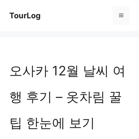
컨
TourLog
메
텐
츠
뉴
로
건
너
오사카 12월 날씨 여
뛰
기
행 후기 – 옷차림 꿀
팁 한눈에 보기