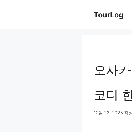
컨
TourLog
텐
츠
로
건
너
오사카 
뛰
기
코디 
12월 23, 2025
작성