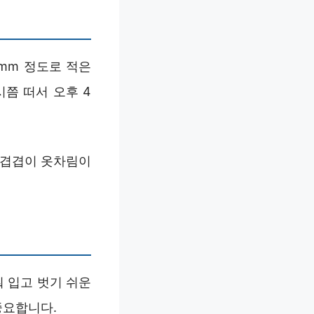
1mm 정도로 적은
시쯤 떠서 오후 4
 겹겹이 옷차림이
춰 입고 벗기 쉬운
중요합니다.