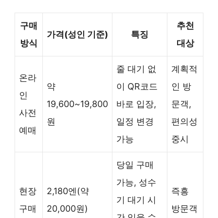
구매
추천
가격(성인 기준)
특징
방식
대상
줄 대기 없
계획적
온라
약
이 QR코드
인 방
인
19,600~19,800
바로 입장,
문객,
사전
원
일정 변경
편의성
예매
가능
중시
당일 구매
가능, 성수
현장
2,180엔(약
즉흥
기 대기 시
구매
20,000원)
방문객
간 있을 수