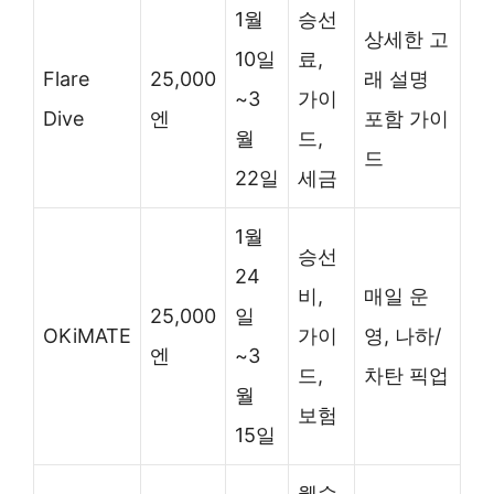
1월
승선
상세한 고
10일
료,
Flare
25,000
래 설명
~3
가이
Dive
엔
포함 가이
월
드,
드
22일
세금
1월
승선
24
비,
매일 운
25,000
일
OKiMATE
가이
영, 나하/
엔
~3
드,
차탄 픽업
월
보험
15일
웻슈