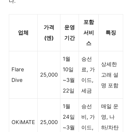
다.
포함
가격
운영
업체
서비
특징
(엔)
기간
스
1월
승선
상세한
Flare
10일
료, 가
25,000
고래 설
Dive
~3월
이드,
명 포함
22일
세금
1월
승선
매일 운
24일
비, 가
영, 나
OKiMATE
25,000
~3월
이드,
하/차탄