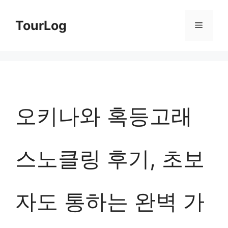
컨
TourLog
메
텐
츠
뉴
로
건
너
오키나와 혹등고래
뛰
기
스노클링 후기, 초보
자도 통하는 완벽 가