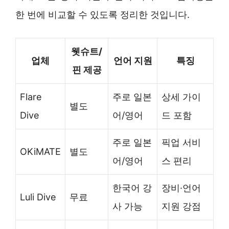
한 번에 비교할 수 있도록 정리한 것입니다.
웻슈트/
업체
언어 지원
특징
핀 제공
Flare
주로 일본
상세 가이
별도
Dive
어/영어
드 포함
주로 일본
픽업 서비
OKiMATE
별도
어/영어
스 편리
한국어 강
장비·언어
Luli Dive
무료
사 가능
지원 강점