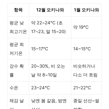
항목
12월 오키나와
1월 오키나와
평균 낮
약 22~24℃ (초
약 19℃
최고기온
17~23, 말 15~20)
평균 최
15~17℃
14~15℃
저기온
강수 확
20~30%, 비 오는
비슷하거나
률
날 약 8~10일
다소 더 흐림
수온
23~24℃
21~22℃
체감 날
낮엔 봄 같음, 밤엔
종일 선선~쌀