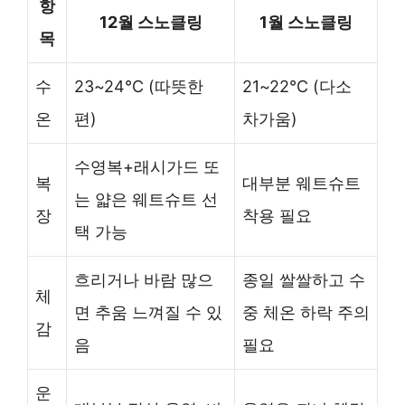
항
12월 스노클링
1월 스노클링
목
수
23~24℃ (따뜻한
21~22℃ (다소
온
편)
차가움)
수영복+래시가드 또
복
대부분 웨트슈트
는 얇은 웨트슈트 선
장
착용 필요
택 가능
흐리거나 바람 많으
종일 쌀쌀하고 수
체
면 추움 느껴질 수 있
중 체온 하락 주의
감
음
필요
운