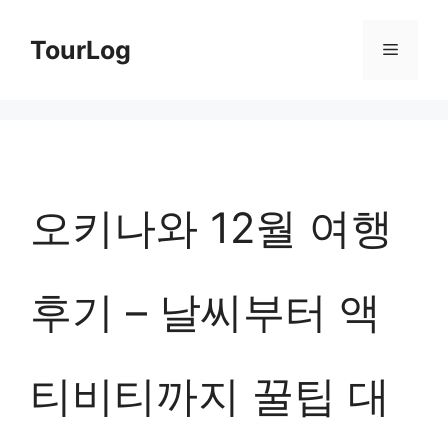
컨
TourLog
메
텐
츠
뉴
로
건
너
오키나와 12월 여행
뛰
기
후기 – 날씨부터 액
티비티까지 꿀팁 대