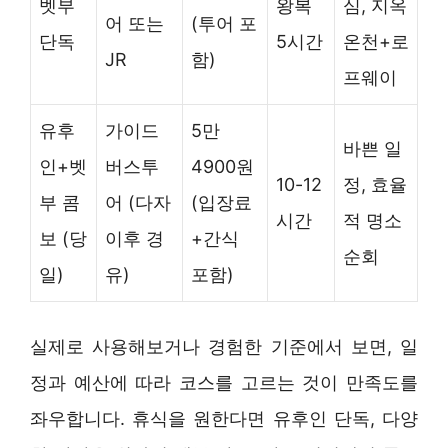
벳부
왕복
심, 지옥
어 또는
(투어 포
단독
5시간
온천+로
JR
함)
프웨이
유후
가이드
5만
바쁜 일
인+벳
버스투
4900원
10-12
정, 효율
부 콤
어 (다자
(입장료
시간
적 명소
보 (당
이후 경
+간식
순회
일)
유)
포함)
실제로 사용해보거나 경험한 기준에서 보면, 일
정과 예산에 따라 코스를 고르는 것이 만족도를
좌우합니다. 휴식을 원한다면 유후인 단독, 다양