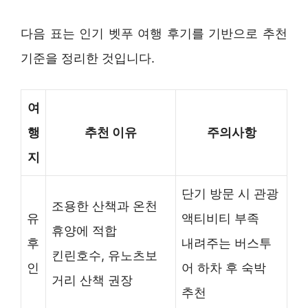
다음 표는 인기 벳푸 여행 후기를 기반으로 추천
기준을 정리한 것입니다.
여
행
추천 이유
주의사항
지
단기 방문 시 관광
조용한 산책과 온천
유
액티비티 부족
휴양에 적합
후
내려주는 버스투
킨린호수, 유노츠보
인
어 하차 후 숙박
거리 산책 권장
추천