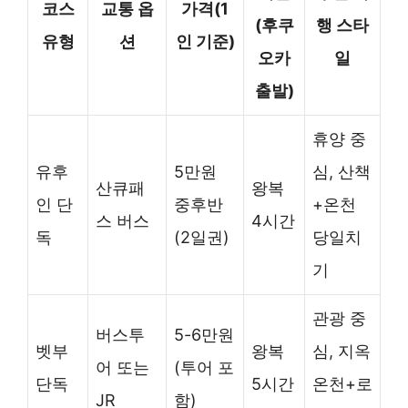
코스
교통 옵
가격(1
(후쿠
행 스타
유형
션
인 기준)
오카
일
출발)
휴양 중
유후
5만원
심, 산책
산큐패
왕복
인 단
중후반
+온천
스 버스
4시간
독
(2일권)
당일치
기
관광 중
버스투
5-6만원
벳부
왕복
심, 지옥
어 또는
(투어 포
단독
5시간
온천+로
JR
함)