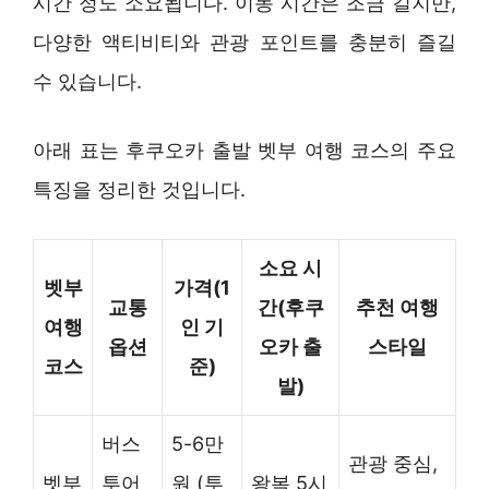
시간 정도 소요됩니다. 이동 시간은 조금 길지만,
다양한 액티비티와 관광 포인트를 충분히 즐길
수 있습니다.
아래 표는 후쿠오카 출발 벳부 여행 코스의 주요
특징을 정리한 것입니다.
소요 시
벳부
가격(1
교통
간(후쿠
추천 여행
여행
인 기
옵션
오카 출
스타일
코스
준)
발)
버스
5-6만
관광 중심,
벳부
투어
원 (투
왕복 5시