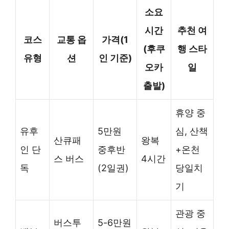
소요
시간
추천 여
코스
교통 옵
가격(1
(후쿠
행 스타
유형
션
인 기준)
오카
일
출발)
휴양 중
유후
5만원
심, 산책
산큐패
왕복
인 단
중후반
+온천
스 버스
4시간
독
(2일권)
당일치
기
관광 중
버스투
5-6만원