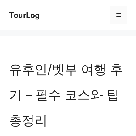
컨
TourLog
메
텐
츠
뉴
로
건
너
유후인/벳부 여행 후
뛰
기
기 – 필수 코스와 팁
총정리