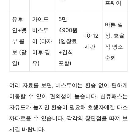
프웨이
유후
가이드
5만
바쁜 일
인+벳
버스투
4900원
10-12
정, 효율
부 콤
어 (다자
(입장료
시간
적 명소
보 (당
이후 경
+간식
순회
일)
유)
포함)
여러 자료를 보면, 버스투어는 환승 없이 편하게
이동할 수 있어 편의성이 높습니다. 산큐패스는
자유도가 높지만 환승이 필요해 초행자에겐 다소
까다로울 수 있습니다. 각각의 장단점을 따져 보
시길 바랍니다.