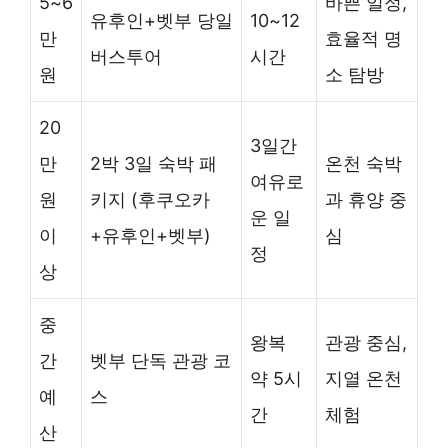
5~6
바쁜 일정,
유후인+벳부 당일
10~12
만
효율적 명
버스투어
시간
원
소 탐방
20
3일간
만
2박 3일 숙박 패
온천 숙박
여유로
원
키지 (후쿠오카
과 휴양 중
운 일
이
+유후인+벳부)
심
정
상
중
왕복
관광 중심,
간
벳부 단독 관광 코
약 5시
지열 온천
예
스
간
체험
산