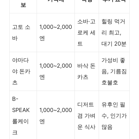
보
소바·고
힐링 먹거
고토 소
1,000~2,000
로케 세
리 최고,
바
엔
트
대기 20분
야마다
가성비 좋
1,000~2,000
바삭 돈
야 돈카
음, 기름짐
엔
카츠
츠
호불호
B-
디저트
유후인 필
SPEAK
1,000~2,000
겸 가벼
수, 인기가
롤케이
엔
운 식사
많음
크