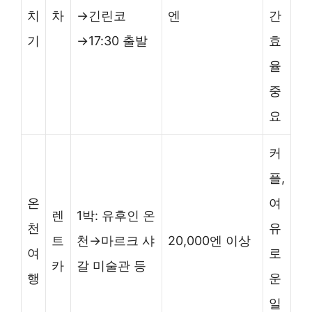
치
차
→긴린코
엔
간
기
→17:30 출발
효
율
중
요
커
플,
온
여
렌
1박: 유후인 온
천
유
트
천→마르크 샤
20,000엔 이상
여
로
카
갈 미술관 등
행
운
일