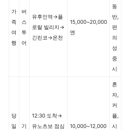
동
가
버
유후인역→플
반,
족
스
15,000~20,000
로랄 빌리지→
편
여
투
엔
긴린코→온천
의
행
어
성
중
시
혼
자,
커
당
12:30 도착→
플,
일
기
유노츠보 점심
10,000~12,000
시