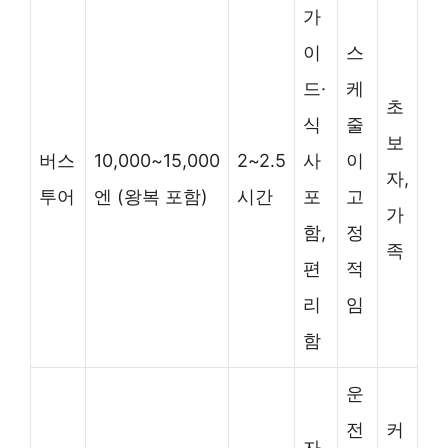
가
이
스
드·
케
초
식
줄
보
버스
10,000~15,000
2~2.5
사
이
자,
투어
엔 (왕복 포함)
시간
포
고
가
함,
정
족
편
적
리
임
함
운
전
커
자