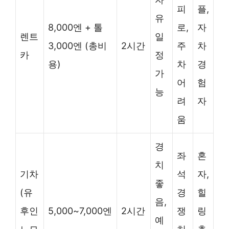
피
플,
유
8,000엔 + 톨
로,
자
렌트
일
3,000엔 (총비
2시간
주
차
카
정
용)
차
경
가
어
험
능
려
자
움
경
좌
혼
치
기차
석
자,
좋
(유
경
힐
음,
후인
5,000~7,000엔
2시간
쟁
링
예