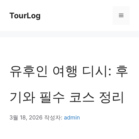
컨
TourLog
메
텐
츠
뉴
로
건
너
유후인 여행 디시: 후
뛰
기
기와 필수 코스 정리
3월 18, 2026
작성자:
admin