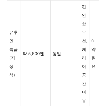
편
안
함
유후
우
인
선,
예
특급
캐
약
약 5,500엔
동일
(지
리
필
정
어
요
석)
공
간
여
유