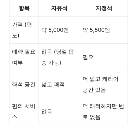
항목
자유석
지정석
가격 (편
약 5,000엔
약 5,500엔
도)
예약 필요
없음 (당일 탑
필요
여부
승 가능)
더 넓고 캐리어
좌석 공간
넓고 쾌적
공간 있음
편의 서비
더 쾌적하지만 벤
없음
스
토 없음