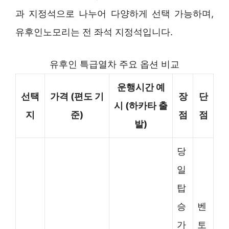
과 지정석으로 나누어 다양하게 선택 가능하며,
유후인노모리는 전 좌석 지정석입니다.
유후인 특급열차 주요 옵션 비교
운행시간 예
선택
가격 (편도 기
장
단
시 (하카타 출
지
준)
점
점
발)
당
일
탑
승
벤
가
토