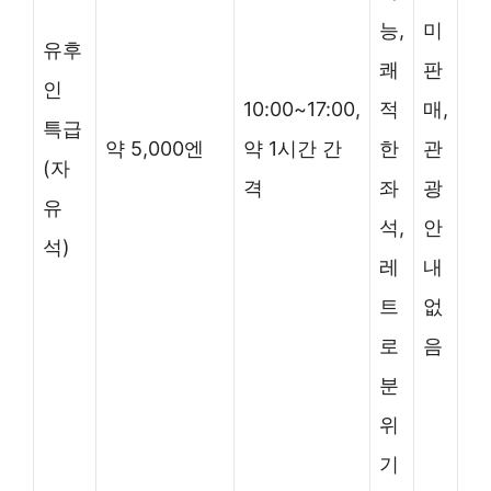
능,
미
유후
쾌
판
인
10:00~17:00,
적
매,
특급
약 5,000엔
약 1시간 간
한
관
(자
격
좌
광
유
석,
안
석)
레
내
트
없
로
음
분
위
기