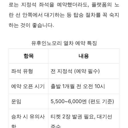
로는 지정석 좌석을 예약했더라도, 플랫폼의 노
란 선 안쪽에서 대기하는 등 탑승 절차를 꼭 숙지
하는 것이 좋습니다.
유후인노모리 열차 예약 특징
항목
내용
좌석 유형
전 지정석 (예약 필수)
예약 오픈 시기
출발 1개월 전 오전 10시
운임
5,500~6,000엔 (편도 기준)
승차 시 유의사
티켓 2장 발권 필요, 대기선
항
준수