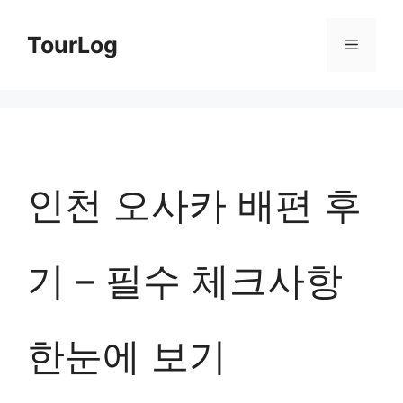
컨
TourLog
메
텐
츠
뉴
로
건
너
인천 오사카 배편 후
뛰
기
기 – 필수 체크사항
한눈에 보기