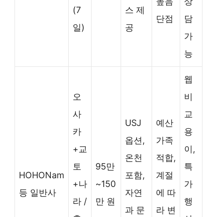
높음
상
(7
스 제
단점
담
일)
공
가
능
웹
오
비
사
교
USJ
예산
카
용
옵션,
가족
+교
이,
온천
적합,
토
95만
특
HOHONam
포함,
계절
+나
~150
가
등 일반사
자연
에 따
라 /
만 원
행
과 문
라 변