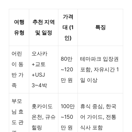
가격
여행
추천 지역
대 (1
특징
유형
및 일정
인)
어린
오사카
80만
테마파크 입장권
이 동
+교토
~120
포함, 자유시간 1
반 가
+USJ
만 원
일 이상
족
3~4박
부모
홋카이도
100만
휴식 중심, 한국
님 효
온천, 규슈
~150
어 가이드, 전통
도 관
힐링
만 원
식사 포함