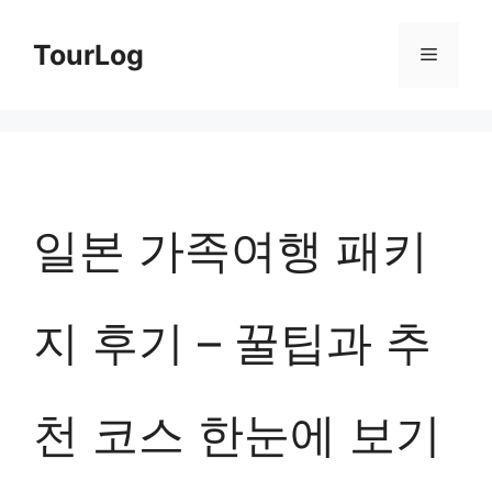
컨
TourLog
메
텐
츠
뉴
로
건
너
일본 가족여행 패키
뛰
기
지 후기 – 꿀팁과 추
천 코스 한눈에 보기