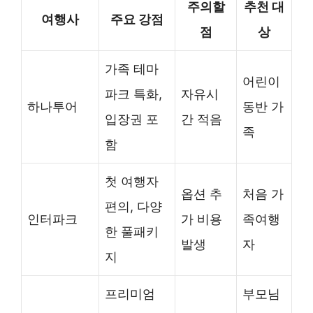
주의할
추천 대
여행사
주요 강점
점
상
가족 테마
어린이
파크 특화,
자유시
하나투어
동반 가
입장권 포
간 적음
족
함
첫 여행자
옵션 추
처음 가
편의, 다양
인터파크
가 비용
족여행
한 풀패키
발생
자
지
프리미엄
부모님