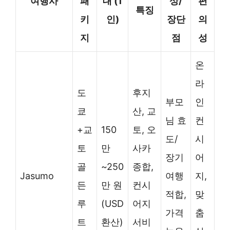
여행사
패
대 (1
상/
편
특징
키
인)
장단
의
지
점
성
온
라
도
후지
부모
인
쿄
산, 교
님 효
컨
+교
150
토, 오
도/
시
토
만
사카
장기
어
골
~250
종합,
Jasumo
여행
지,
든
만 원
컨시
적합,
맞
루
(USD
어지
가격
춤
트
환산)
서비