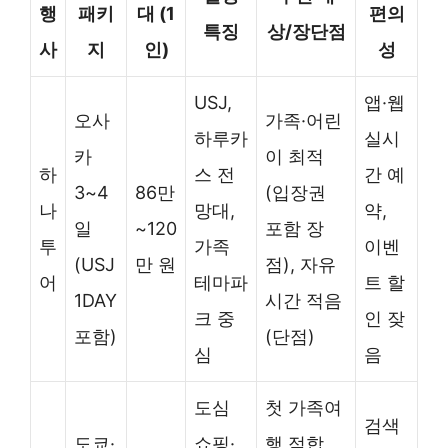
행
패키
대 (1
편의
특징
상/장단점
사
지
인)
성
USJ,
앱·웹
오사
가족·어린
하루카
실시
카
이 최적
하
스 전
간 예
3~4
86만
(입장권
나
망대,
약,
일
~120
포함 장
투
가족
이벤
(USJ
만 원
점), 자유
어
테마파
트 할
1DAY
시간 적음
크 중
인 잦
포함)
(단점)
심
음
도심
첫 가족여
검색
도쿄·
쇼핑·
행 적합